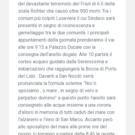
del devastante terremoto del Friuli di 6.5 della
scala Richter che causò oltre 900 morti. Tra i
comuni più colpiti Lusevera il cui Sindaco sarà
presente in segno di riconoscenza e
gemellaggio tra le due comunità. I principali
appuntamenti della giornata prenderanno il via
alle ore 9.15 a Palazzo Ducale con la
consegna dell’anello dogale. Alle 10 partirà il
corteo acqueo guidato dalla Serenissima e
imbarcazioni che raggiungerà la Bocca di Porto
del Lido . Davanti a San Nicolò verrà
pronunciata la formula solenne “Noi ti
sposiamo , o mare , in segno di vero e
perpetuo dominio” a questo punto l’anello sarà
consegnato alle acque insieme a una corona
d’alloro in memoria di tutti caduti del mare con
l’alzaremi e l’inno di San Marco. Accanto però
allo sposalizio del mare alle prime ore del
giorno si terranno a partire dalle 8.45 le regate :