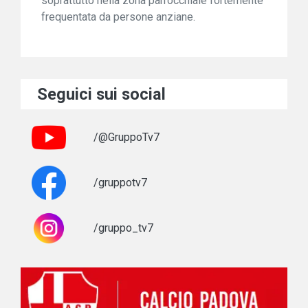
soprattutto nella zona parrocchiale fortemente
frequentata da persone anziane.
Seguici sui social
/@GruppoTv7
/gruppotv7
/gruppo_tv7