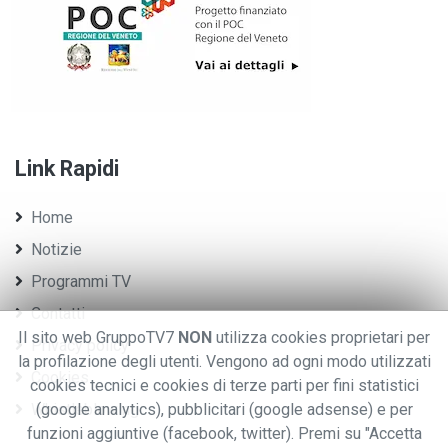
Link Rapidi
Home
Notizie
Programmi TV
Contatti
Il sito web GruppoTV7
NON
utilizza cookies proprietari per
Privacy policy
la profilazione degli utenti. Vengono ad ogni modo utilizzati
Cookies
cookies tecnici e cookies di terze parti per fini statistici
Whistleblowing
(google analytics), pubblicitari (google adsense) e per
funzioni aggiuntive (facebook, twitter). Premi su "Accetta