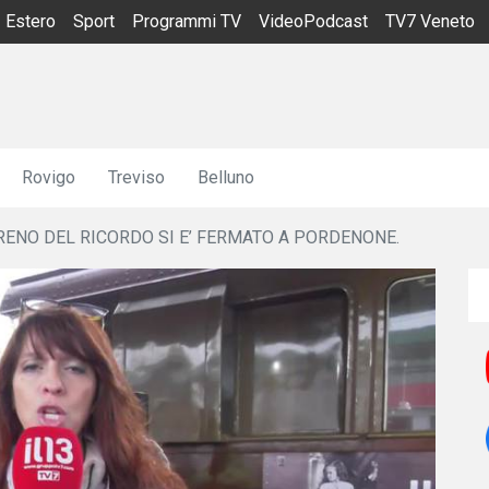
Estero
Sport
Programmi TV
VideoPodcast
TV7 Veneto
Rovigo
Treviso
Belluno
TRENO DEL RICORDO SI E’ FERMATO A PORDENONE.