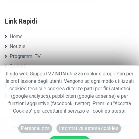
Link Rapidi
Home
Notizie
Programmi TV
Contatti
Il sito web GruppoTV7
NON
utilizza cookies proprietari per
Privacy policy
la profilazione degli utenti. Vengono ad ogni modo utilizzati
Cookies
cookies tecnici e cookies di terze parti per fini statistici
Whistleblowing
(google analytics), pubblicitari (google adsense) e per
funzioni aggiuntive (facebook, twitter). Premi su "Accetta
Cookies" per accettare il servizio e i cookies stessi.
©
© 2020 GRUPPO EDITORIALE TV7.
.TUTTI I DIRITTI RISERVATI. - P.iva:
Personalizza
Informativa estesa cookies
0076970028
Designed using
HTML Codex