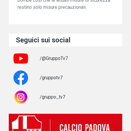
bombe così che le attuali misure di sicurezza
restino solo misure precauzionali.
Seguici sui social
/@GruppoTv7
/gruppotv7
/gruppo_tv7