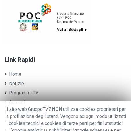
Link Rapidi
Home
Notizie
Programmi TV
Contatti
Il sito web GruppoTV7
NON
utilizza cookies proprietari per
Privacy policy
la profilazione degli utenti. Vengono ad ogni modo utilizzati
Cookies
cookies tecnici e cookies di terze parti per fini statistici
Whistleblowing
(google analytics), pubblicitari (google adsense) e per