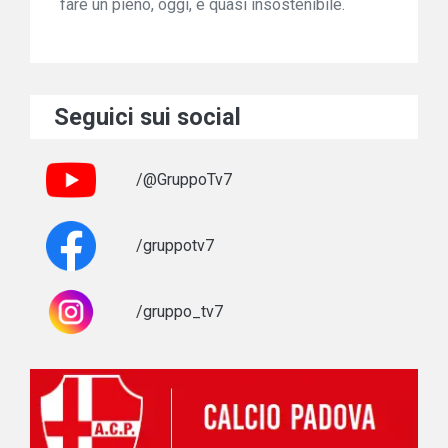
fare un pieno, oggi, è quasi insostenibile.
Seguici sui social
/@GruppoTv7
/gruppotv7
/gruppo_tv7