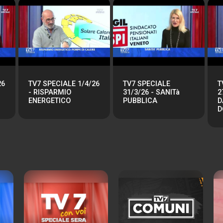
26
TV7 SPECIALE 1/4/26
TV7 SPECIALE
T
- RISPARMIO
31/3/26 - SANITà
2
ENERGETICO
PUBBLICA
D
D