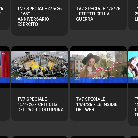
26
TV7 SPECIALE 4/5/26
TV7 SPECIALE 1/5/26
T
E
- 165°
- EFFETTI DELLA
2
ANNIVERSARIO
GUERRA
L
ESERCITO
TV7 SPECIALE
TV7 SPECIALE
T
15/4/26 - CRITICITà
14/4/26 - LE INSIDIE
1
DELL'AGRICOLTURURA
DEL WEB
C
E