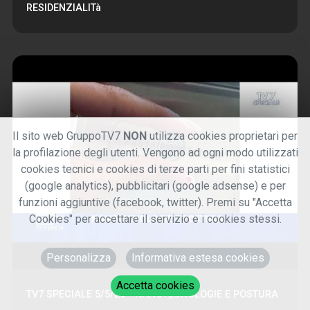
RESIDENZIALITà
Il sito web GruppoTV7
NON
utilizza cookies proprietari per
la profilazione degli utenti. Vengono ad ogni modo utilizzati
cookies tecnici e cookies di terze parti per fini statistici
(google analytics), pubblicitari (google adsense) e per
funzioni aggiuntive (facebook, twitter). Premi su "Accetta
Cookies" per accettare il servizio e i cookies stessi.
Personalizza
Informativa estesa cookies
Accetta cookies
TV7 SPECIALE 5/5/26 - NANOTECNOLOGIE E POSTURA