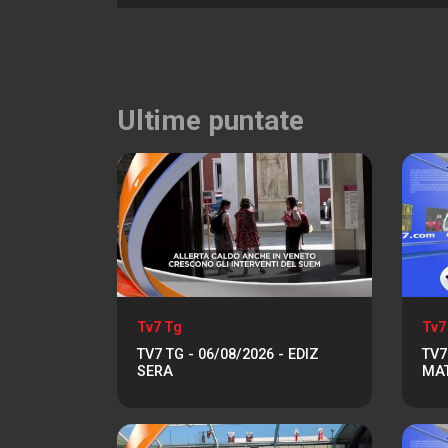
Ultime puntate
Tv7 Tg
Tv7
TV7 TG - 06/08/2026 - EDIZ
TV7
SERA
MA