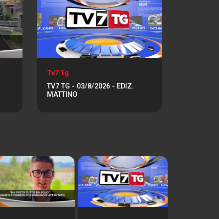
Tv7 Tg
TV7 TG - 03/8/2026 - EDIZ.
MATTINO