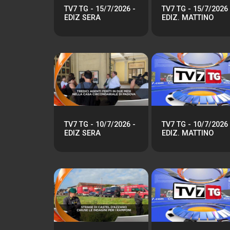
TV7 TG - 15/7/2026 -
TV7 TG - 15/7/2026 
EDIZ SERA
EDIZ. MATTINO
TV7 TG - 10/7/2026 -
TV7 TG - 10/7/2026 
EDIZ SERA
EDIZ. MATTINO