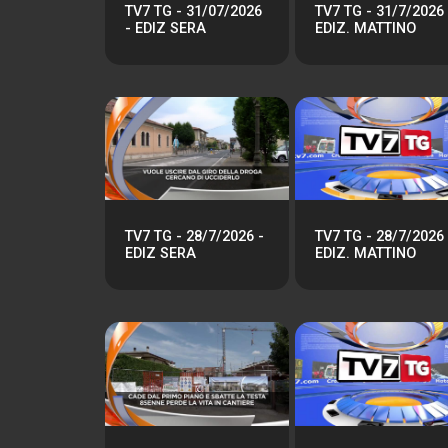
TV7 TG - 31/07/2026
TV7 TG - 31/7/2026 
- EDIZ SERA
EDIZ. MATTINO
TV7 TG - 28/7/2026 -
TV7 TG - 28/7/2026 
EDIZ SERA
EDIZ. MATTINO