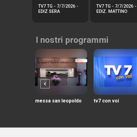
TV7 TG - 7/7/2026 -
TV7 TG - 7/7/2026 -
EDIZ SERA
EDIZ. MATTINO
I nostri programmi
 risponde
messa san leopoldo
tv7 con voi