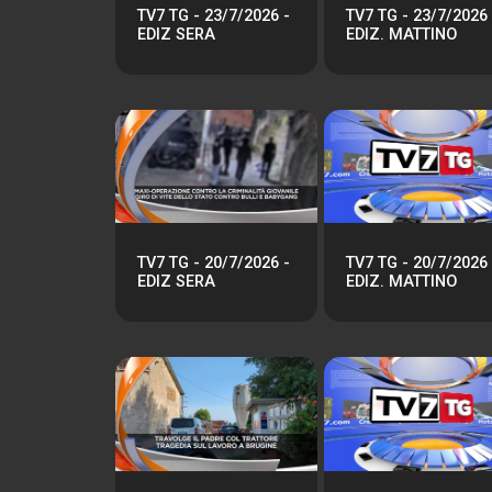
TV7 TG - 23/7/2026 -
TV7 TG - 23/7/2026 
EDIZ SERA
EDIZ. MATTINO
TV7 TG - 20/7/2026 -
TV7 TG - 20/7/2026 
EDIZ SERA
EDIZ. MATTINO