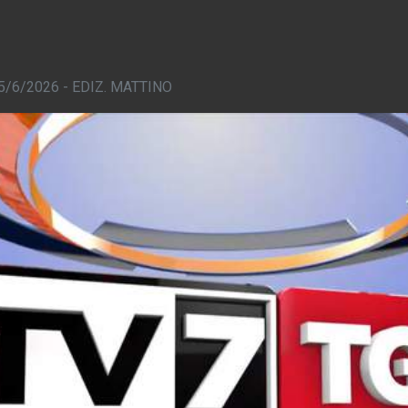
05/6/2026 - EDIZ. MATTINO