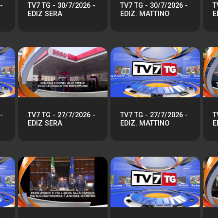
-
TV7 TG - 30/7/2026 -
TV7 TG - 30/7/2026 -
T
EDIZ SERA
EDIZ. MATTINO
E
-
TV7 TG - 27/7/2026 -
TV7 TG - 27/7/2026 -
T
EDIZ SERA
EDIZ. MATTINO
E