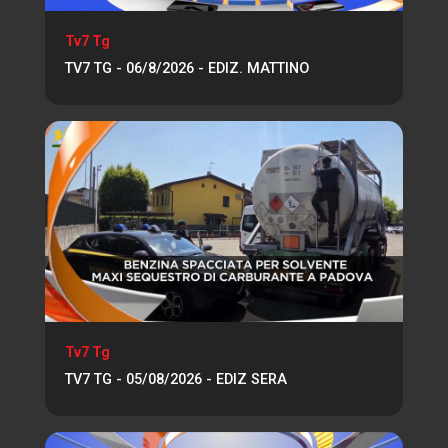
Tv7 Tg
TV7 TG - 06/8/2026 - EDIZ. MATTINO
Tv7 Tg
TV7 TG - 05/08/2026 - EDIZ SERA