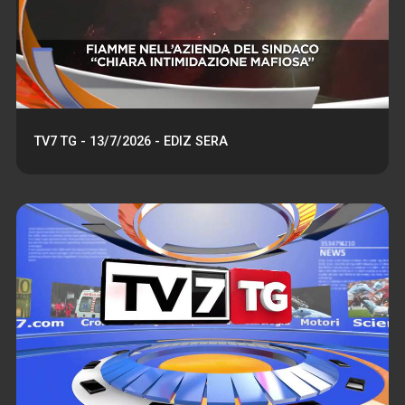
TV7 TG - 13/7/2026 - EDIZ SERA