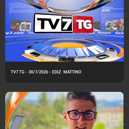
TV7 TG - 30/7/2026 - EDIZ. MATTINO