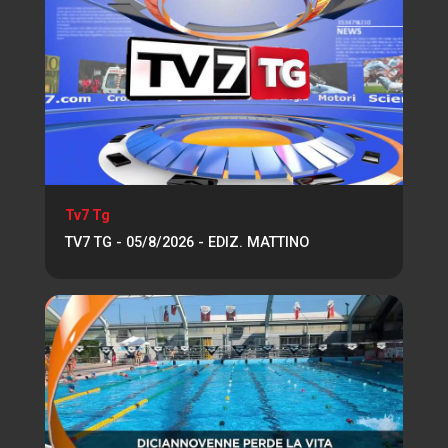
Tv7 Tg
TV7 TG - 05/8/2026 - EDIZ. MATTINO