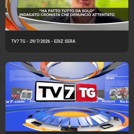
TV7 TG - 29/7/2026 - EDIZ SERA