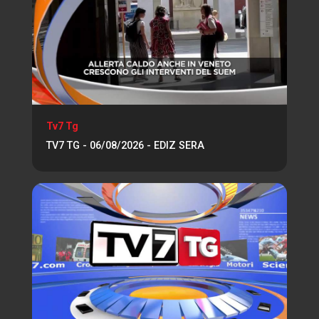
Tv7 Tg
TV7 TG - 06/08/2026 - EDIZ SERA