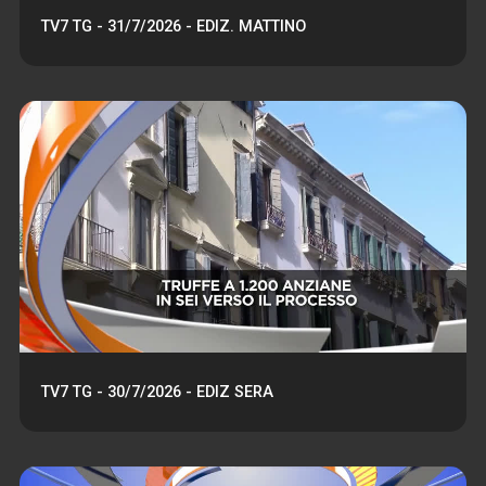
TV7 TG - 31/7/2026 - EDIZ. MATTINO
TV7 TG - 30/7/2026 - EDIZ SERA