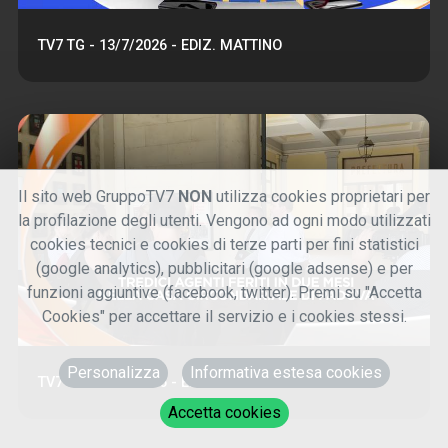
TV7 TG - 13/7/2026 - EDIZ. MATTINO
Il sito web GruppoTV7
NON
utilizza cookies proprietari per
la profilazione degli utenti. Vengono ad ogni modo utilizzati
cookies tecnici e cookies di terze parti per fini statistici
(google analytics), pubblicitari (google adsense) e per
funzioni aggiuntive (facebook, twitter). Premi su "Accetta
Cookies" per accettare il servizio e i cookies stessi.
Personalizza
Informativa estesa cookies
TV7 TG - 10/7/2026 - EDIZ SERA
Accetta cookies