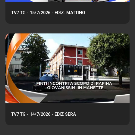
TV7 TG - 15/7/2026 - EDIZ. MATTINO
TV7 TG - 14/7/2026 - EDIZ SERA