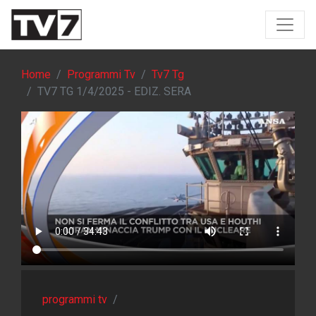
Home
Programmi Tv
Tv7 Tg
TV7 TG 1/4/2025 - EDIZ. SERA
programmi tv
/