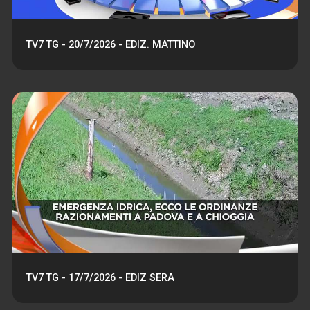
TV7 TG - 20/7/2026 - EDIZ. MATTINO
TV7 TG - 17/7/2026 - EDIZ SERA