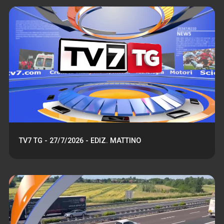
TV7 TG - 27/7/2026 - EDIZ. MATTINO