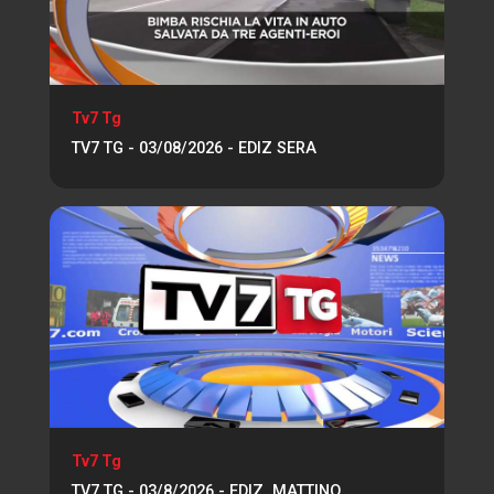
Tv7 Tg
TV7 TG - 03/08/2026 - EDIZ SERA
Tv7 Tg
TV7 TG - 03/8/2026 - EDIZ. MATTINO