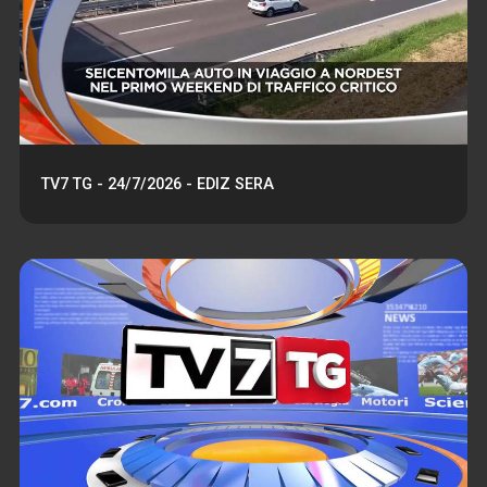
TV7 TG - 24/7/2026 - EDIZ SERA