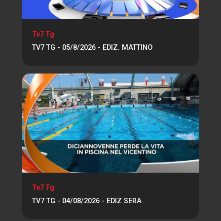
Tv7 Tg
TV7 TG - 05/8/2026 - EDIZ. MATTINO
Tv7 Tg
TV7 TG - 04/08/2026 - EDIZ SERA