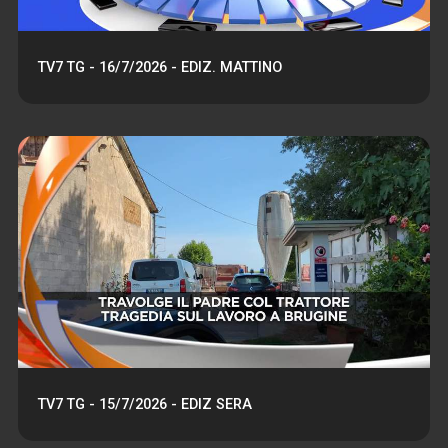
TV7 TG - 16/7/2026 - EDIZ. MATTINO
TV7 TG - 15/7/2026 - EDIZ SERA