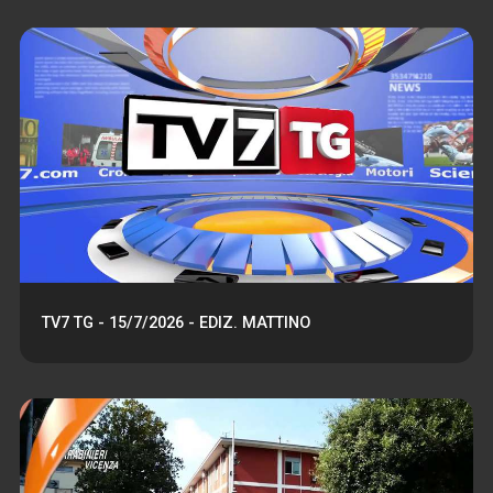
TV7 TG - 15/7/2026 - EDIZ. MATTINO