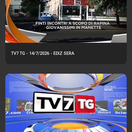
TV7 TG - 14/7/2026 - EDIZ SERA