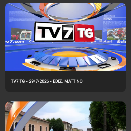
TV7 TG - 29/7/2026 - EDIZ. MATTINO