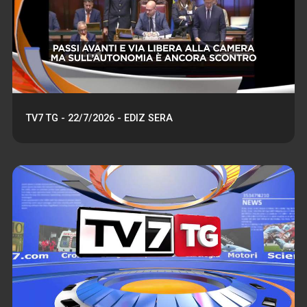
TV7 TG - 22/7/2026 - EDIZ SERA