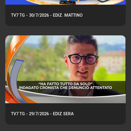
TV7 TG - 30/7/2026 - EDIZ. MATTINO
TV7 TG - 29/7/2026 - EDIZ SERA