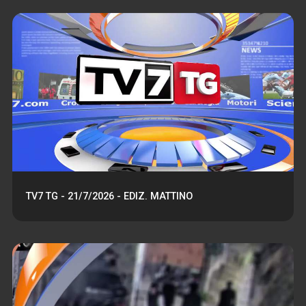
TV7 TG - 21/7/2026 - EDIZ. MATTINO