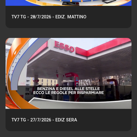
TV7 TG - 28/7/2026 - EDIZ. MATTINO
TV7 TG - 27/7/2026 - EDIZ SERA