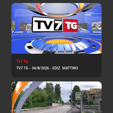
Tv7 Tg
TV7 TG - 04/8/2026 - EDIZ. MATTINO