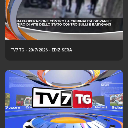
TV7 TG - 20/7/2026 - EDIZ SERA