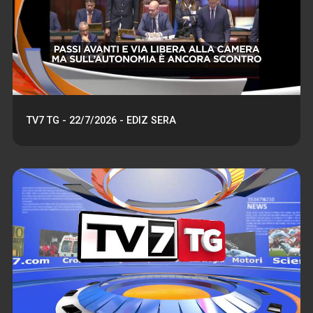
TV7 TG - 22/7/2026 - EDIZ SERA