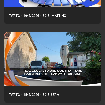
TV7 TG - 16/7/2026 - EDIZ. MATTINO
TV7 TG - 15/7/2026 - EDIZ SERA