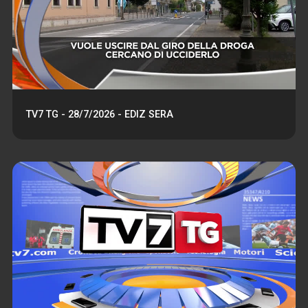
TV7 TG - 28/7/2026 - EDIZ SERA