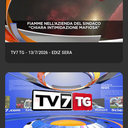
TV7 TG - 13/7/2026 - EDIZ SERA