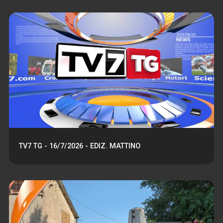
TV7 TG - 16/7/2026 - EDIZ. MATTINO