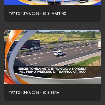
TV7 TG - 27/7/2026 - EDIZ. MATTINO
TV7 TG - 24/7/2026 - EDIZ SERA