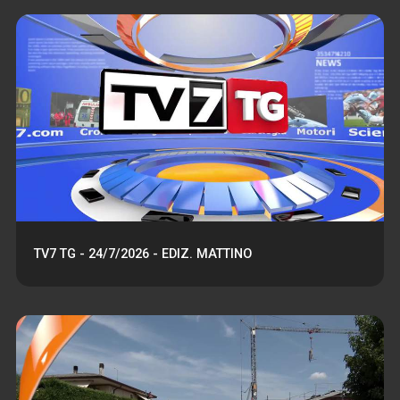
TV7 TG - 24/7/2026 - EDIZ. MATTINO