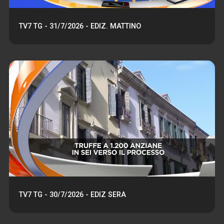
TV7 TG - 31/7/2026 - EDIZ. MATTINO
TV7 TG - 30/7/2026 - EDIZ SERA