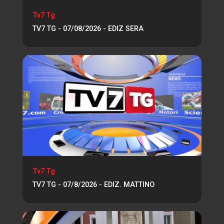
Tv7 Tg
TV7 TG - 07/08/2026 - EDIZ SERA
Tv7 Tg
TV7 TG - 07/8/2026 - EDIZ. MATTINO