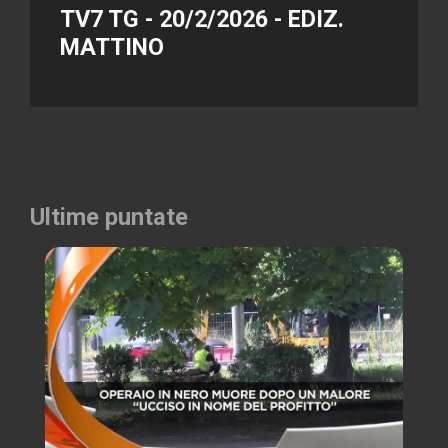
TV7 TG - 20/2/2026 - EDIZ.
MATTINO
Ultime puntate