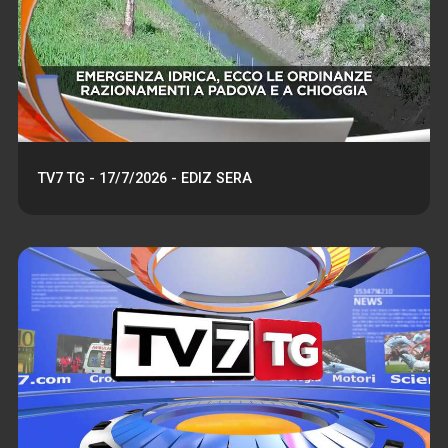
TV7 TG - 17/7/2026 - EDIZ SERA