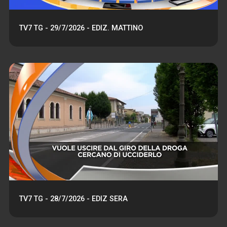
TV7 TG - 29/7/2026 - EDIZ. MATTINO
TV7 TG - 28/7/2026 - EDIZ SERA