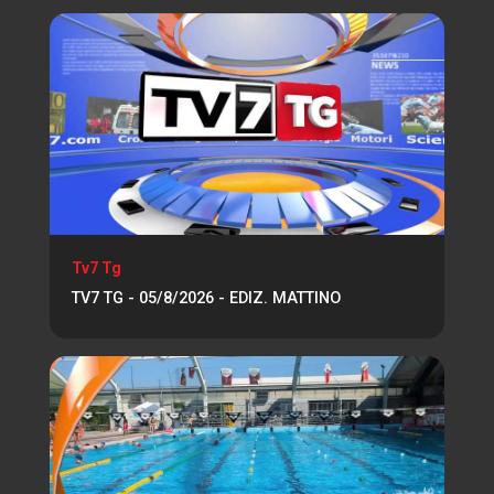
Tv7 Tg
TV7 TG - 05/8/2026 - EDIZ. MATTINO