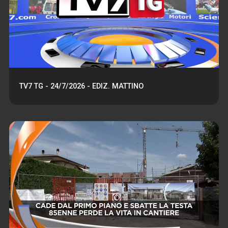
TV7 TG - 24/7/2026 - EDIZ. MATTINO