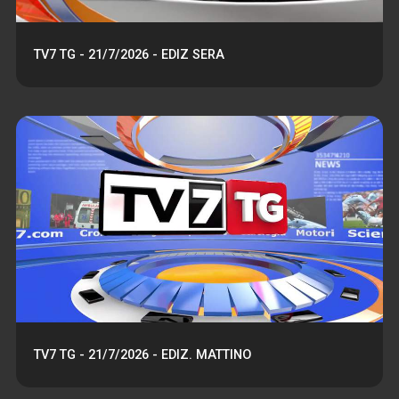
TV7 TG - 21/7/2026 - EDIZ SERA
TV7 TG - 21/7/2026 - EDIZ. MATTINO