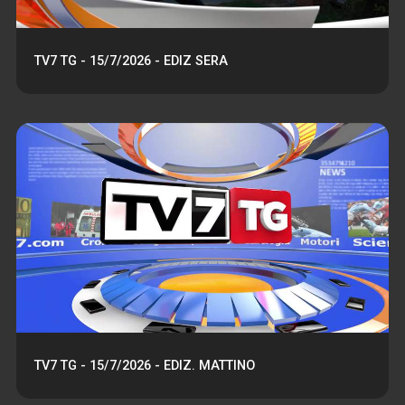
TV7 TG - 15/7/2026 - EDIZ SERA
TV7 TG - 15/7/2026 - EDIZ. MATTINO