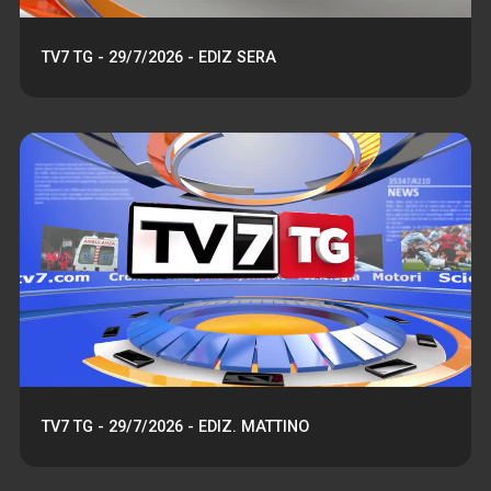
TV7 TG - 29/7/2026 - EDIZ SERA
TV7 TG - 29/7/2026 - EDIZ. MATTINO