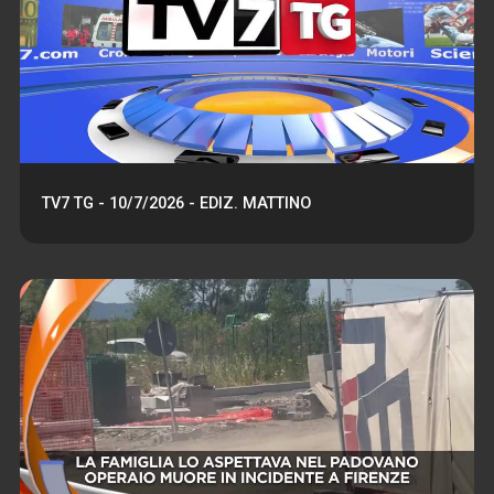
TV7 TG - 10/7/2026 - EDIZ. MATTINO