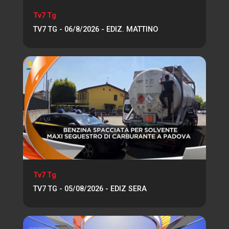
Tv7 Tg
TV7 TG - 06/8/2026 - EDIZ. MATTINO
Tv7 Tg
TV7 TG - 05/08/2026 - EDIZ SERA