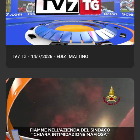
TV7 TG - 14/7/2026 - EDIZ. MATTINO