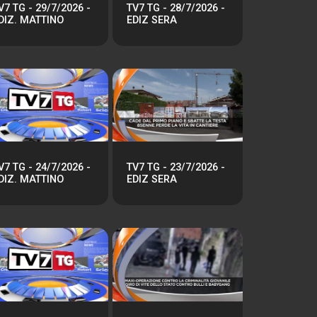
V7 TG - 29/7/2026 -
TV7 TG - 28/7/2026 -
DIZ. MATTINO
EDIZ SERA
V7 TG - 24/7/2026 -
TV7 TG - 23/7/2026 -
DIZ. MATTINO
EDIZ SERA