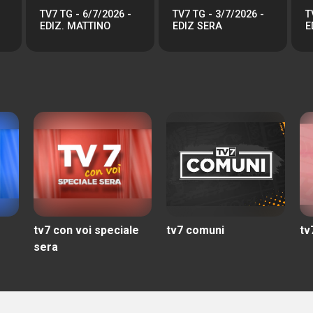
TV7 TG - 6/7/2026 -
TV7 TG - 3/7/2026 -
T
EDIZ. MATTINO
EDIZ SERA
E
tv7 con voi speciale
tv7 comuni
tv
sera