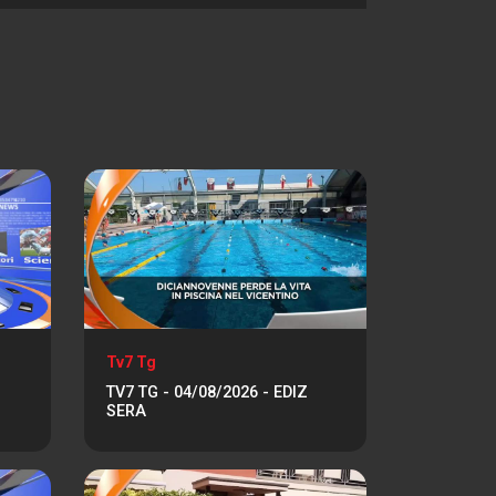
Tv7 Tg
TV7 TG - 04/08/2026 - EDIZ
SERA