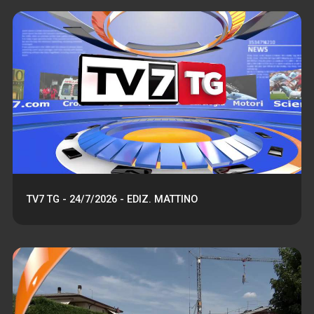
TV7 TG - 24/7/2026 - EDIZ. MATTINO