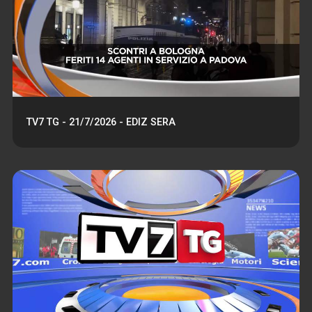
TV7 TG - 21/7/2026 - EDIZ SERA