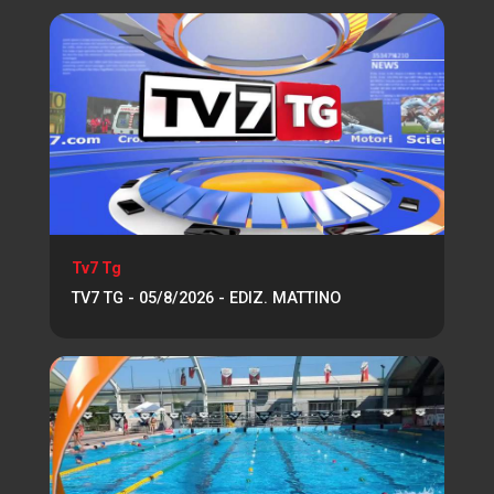
Tv7 Tg
TV7 TG - 05/8/2026 - EDIZ. MATTINO