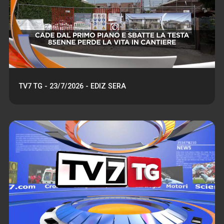
TV7 TG - 23/7/2026 - EDIZ SERA