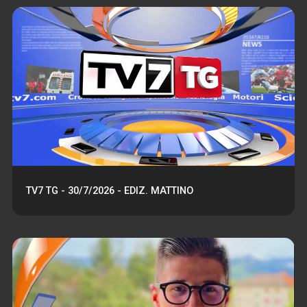
TV7 TG - 30/7/2026 - EDIZ. MATTINO