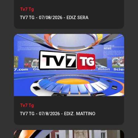
Tv7 Tg
TV7 TG - 07/08/2026 - EDIZ SERA
Tv7 Tg
TV7 TG - 07/8/2026 - EDIZ. MATTINO