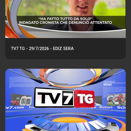
TV7 TG - 29/7/2026 - EDIZ SERA