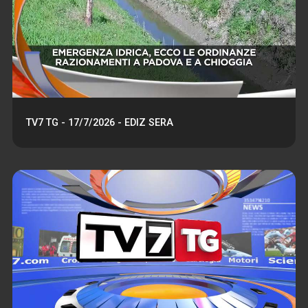
TV7 TG - 17/7/2026 - EDIZ SERA