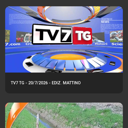
TV7 TG - 20/7/2026 - EDIZ. MATTINO