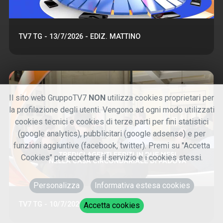
TV7 TG - 13/7/2026 - EDIZ. MATTINO
Il sito web GruppoTV7
NON
utilizza cookies proprietari per
la profilazione degli utenti. Vengono ad ogni modo utilizzati
cookies tecnici e cookies di terze parti per fini statistici
(google analytics), pubblicitari (google adsense) e per
funzioni aggiuntive (facebook, twitter). Premi su "Accetta
Cookies" per accettare il servizio e i cookies stessi.
Personalizza
Informativa estesa cookies
TV7 TG - 10/7/2026 - EDIZ SERA
Accetta cookies