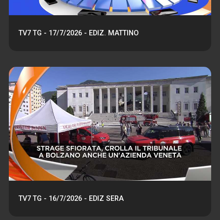
TV7 TG - 17/7/2026 - EDIZ. MATTINO
TV7 TG - 16/7/2026 - EDIZ SERA