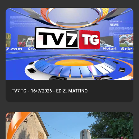
TV7 TG - 16/7/2026 - EDIZ. MATTINO