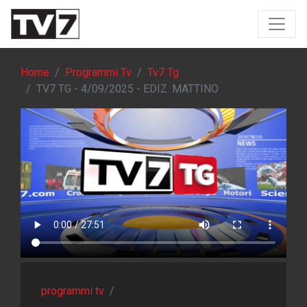
Home
Programmi Tv
Tv7 Tg
TV7 TG - 4/09/2025 - EDIZ. MATTINO
programmi tv
/