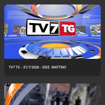
TV7 TG - 21/7/2026 - EDIZ. MATTINO