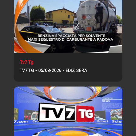
Tv7 Tg
TV7 TG - 05/08/2026 - EDIZ SERA