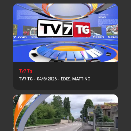
Tv7 Tg
TV7 TG - 04/8/2026 - EDIZ. MATTINO