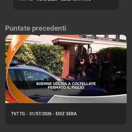
Puntate precedenti
TV7 TG - 31/07/2026 - EDIZ SERA