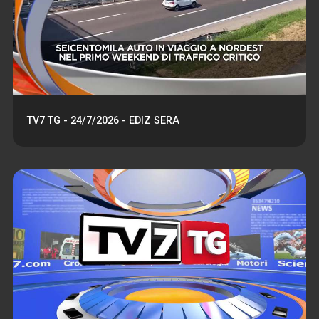
TV7 TG - 24/7/2026 - EDIZ SERA