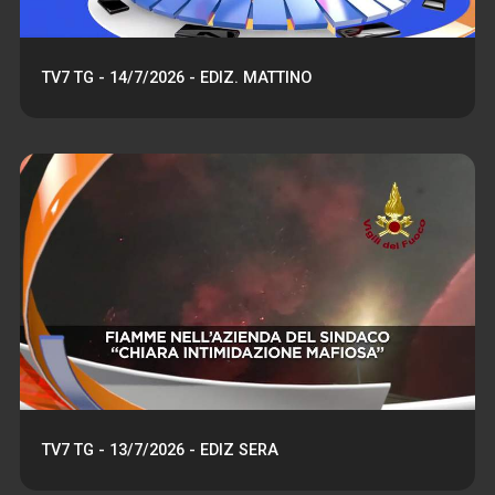
TV7 TG - 14/7/2026 - EDIZ. MATTINO
TV7 TG - 13/7/2026 - EDIZ SERA