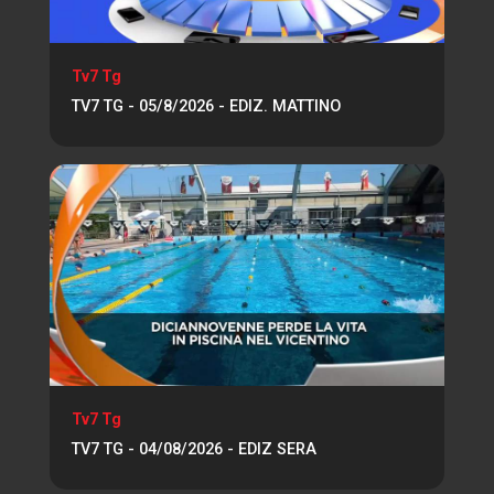
Tv7 Tg
TV7 TG - 05/8/2026 - EDIZ. MATTINO
Tv7 Tg
TV7 TG - 04/08/2026 - EDIZ SERA