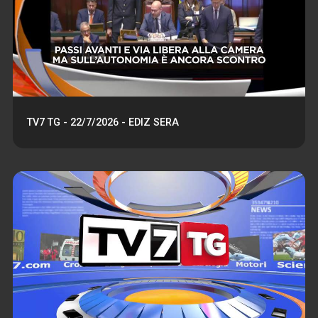
TV7 TG - 22/7/2026 - EDIZ SERA