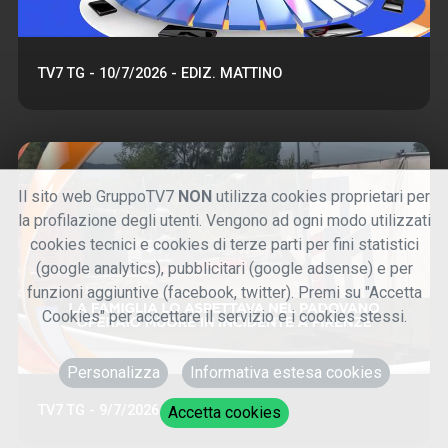
TV7 TG - 10/7/2026 - EDIZ. MATTINO
Il sito web GruppoTV7
NON
utilizza cookies proprietari per
la profilazione degli utenti. Vengono ad ogni modo utilizzati
cookies tecnici e cookies di terze parti per fini statistici
(google analytics), pubblicitari (google adsense) e per
funzioni aggiuntive (facebook, twitter). Premi su "Accetta
Cookies" per accettare il servizio e i cookies stessi.
Personalizza
Informativa estesa cookies
TV7 TG - 9/7/2026 - EDIZ SERA
Accetta cookies