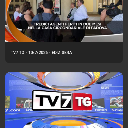
TV7 TG - 10/7/2026 - EDIZ SERA