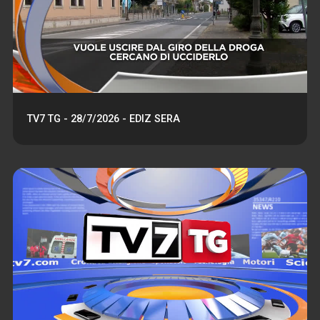
TV7 TG - 28/7/2026 - EDIZ SERA