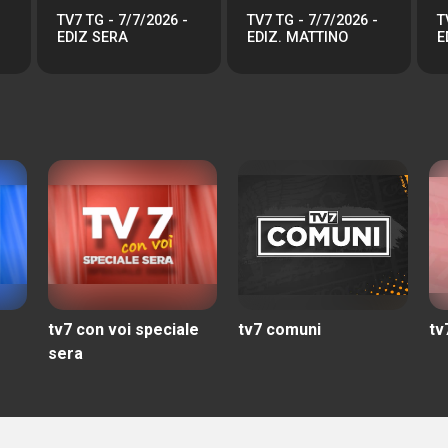
TV7 TG - 7/7/2026 -
TV7 TG - 7/7/2026 -
T
EDIZ SERA
EDIZ. MATTINO
E
tv7 con voi speciale
tv7 comuni
tv
sera