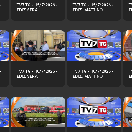
-
TV7 TG - 15/7/2026 -
TV7 TG - 15/7/2026 -
T
EDIZ SERA
EDIZ. MATTINO
E
-
TV7 TG - 10/7/2026 -
TV7 TG - 10/7/2026 -
T
EDIZ SERA
EDIZ. MATTINO
E