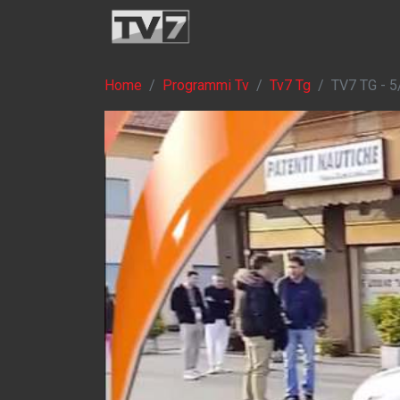
Home
Programmi Tv
Tv7 Tg
TV7 TG - 5