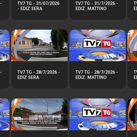
-
TV7 TG - 31/07/2026
TV7 TG - 31/7/2026 -
T
- EDIZ SERA
EDIZ. MATTINO
E
-
TV7 TG - 28/7/2026 -
TV7 TG - 28/7/2026 -
T
EDIZ SERA
EDIZ. MATTINO
E