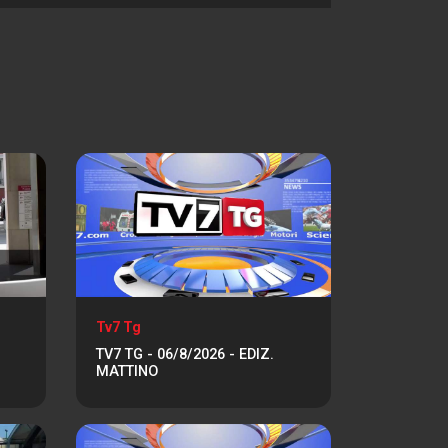
Tv7 Tg
TV7 TG - 06/8/2026 - EDIZ.
MATTINO