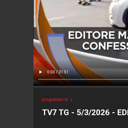
programmi tv
/
TV7 TG - 5/3/2026 - ED