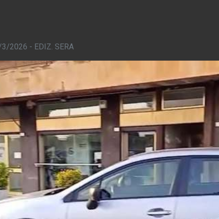
/3/2026 - EDIZ. SERA