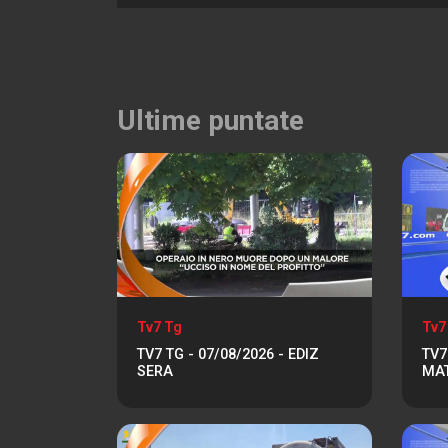
Ultime puntate
Tv7 Tg
Tv7
TV7 TG - 07/08/2026 - EDIZ
TV7
SERA
MA