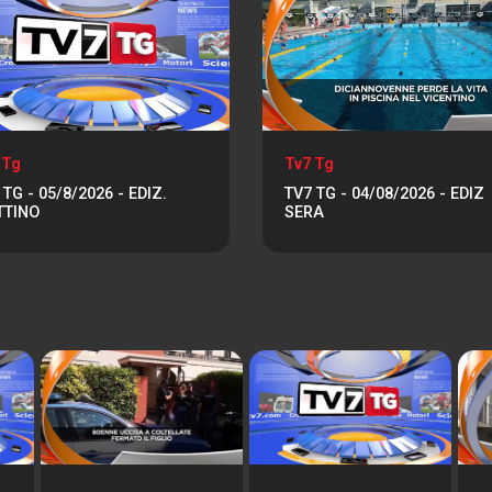
 Tg
Tv7 Tg
 TG - 05/8/2026 - EDIZ.
TV7 TG - 04/08/2026 - EDIZ
TTINO
SERA