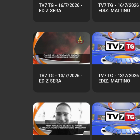
TV7 TG - 16/7/2026 -
TV7 TG - 16/7/2026 
EDIZ SERA
EDIZ. MATTINO
TV7 TG - 13/7/2026 -
TV7 TG - 13/7/2026 
EDIZ SERA
EDIZ. MATTINO