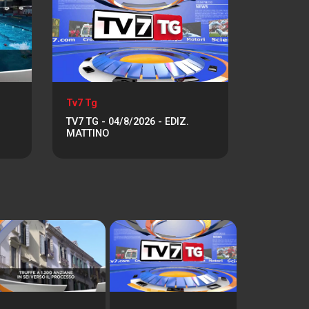
Tv7 Tg
TV7 TG - 04/8/2026 - EDIZ.
MATTINO