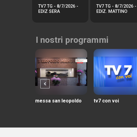
TV7 TG - 8/7/2026 -
TV7 TG - 8/7/2026 -
EDIZ SERA
EDIZ. MATTINO
I nostri programmi
 risponde
messa san leopoldo
tv7 con voi