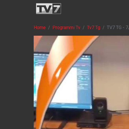
Home
Programmi Tv
Tv7 Tg
TV7 TG - 7