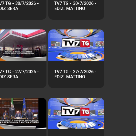
V7 TG - 30/7/2026 -
TV7 TG - 30/7/2026 -
DIZ SERA
EDIZ. MATTINO
V7 TG - 27/7/2026 -
TV7 TG - 27/7/2026 -
DIZ SERA
EDIZ. MATTINO