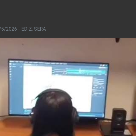
/5/2026 - EDIZ. SERA