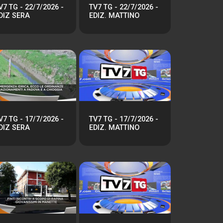
V7 TG - 22/7/2026 -
TV7 TG - 22/7/2026 -
DIZ SERA
EDIZ. MATTINO
V7 TG - 17/7/2026 -
TV7 TG - 17/7/2026 -
DIZ SERA
EDIZ. MATTINO