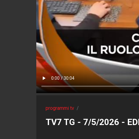
programmi tv
/
TV7 TG - 7/5/2026 - ED