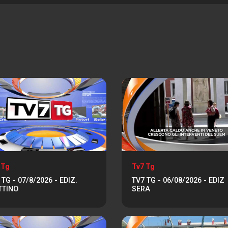
 Tg
Tv7 Tg
 TG - 07/8/2026 - EDIZ.
TV7 TG - 06/08/2026 - EDIZ
TTINO
SERA