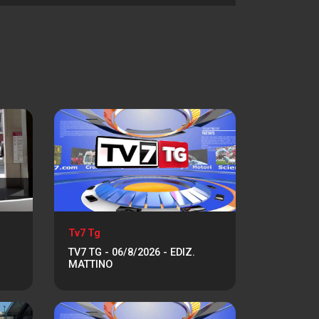
Tv7 Tg
TV7 TG - 06/8/2026 - EDIZ.
MATTINO