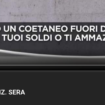
IZ. SERA