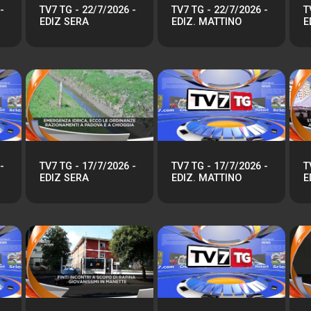
-
TV7 TG - 22/7/2026 -
TV7 TG - 22/7/2026 -
T
EDIZ SERA
EDIZ. MATTINO
E
-
TV7 TG - 17/7/2026 -
TV7 TG - 17/7/2026 -
T
EDIZ SERA
EDIZ. MATTINO
E