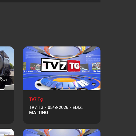
Tv7 Tg
TV7 TG - 05/8/2026 - EDIZ.
MATTINO