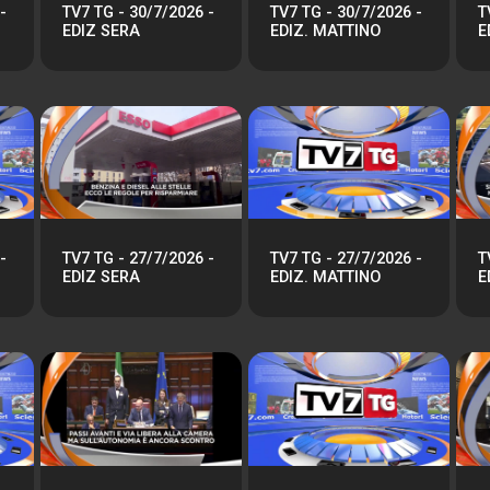
-
TV7 TG - 30/7/2026 -
TV7 TG - 30/7/2026 -
T
EDIZ SERA
EDIZ. MATTINO
E
-
TV7 TG - 27/7/2026 -
TV7 TG - 27/7/2026 -
T
EDIZ SERA
EDIZ. MATTINO
E