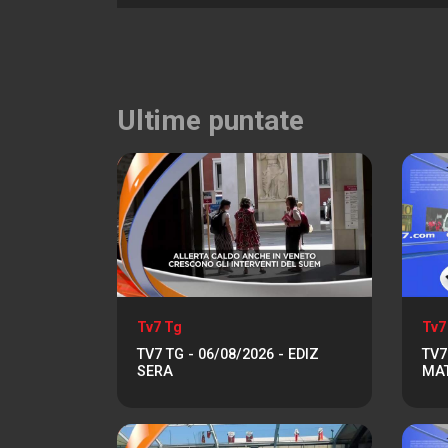
Ultime puntate
Tv7 Tg
Tv7
TV7 TG - 06/08/2026 - EDIZ
TV7
SERA
MA