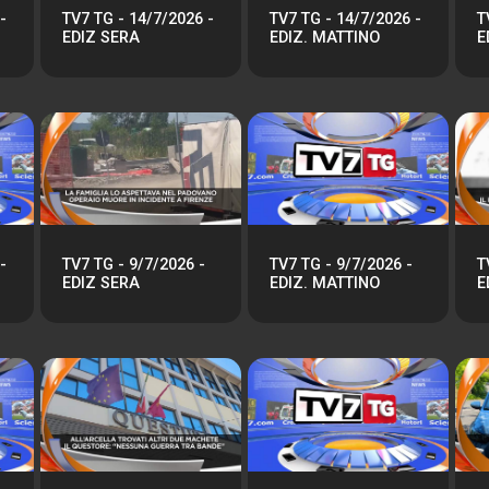
-
TV7 TG - 14/7/2026 -
TV7 TG - 14/7/2026 -
T
EDIZ SERA
EDIZ. MATTINO
E
-
TV7 TG - 9/7/2026 -
TV7 TG - 9/7/2026 -
T
EDIZ SERA
EDIZ. MATTINO
E