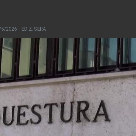
/5/2026 - EDIZ. SERA