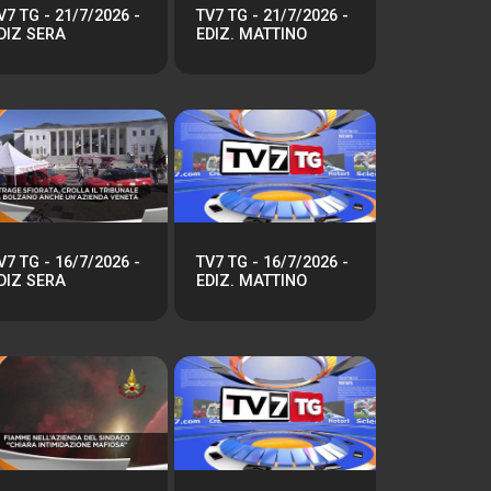
V7 TG - 21/7/2026 -
TV7 TG - 21/7/2026 -
DIZ SERA
EDIZ. MATTINO
V7 TG - 16/7/2026 -
TV7 TG - 16/7/2026 -
DIZ SERA
EDIZ. MATTINO