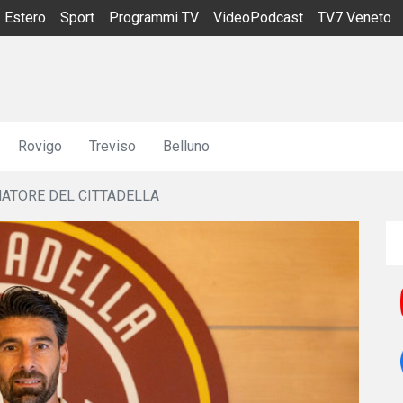
Estero
Sport
Programmi TV
VideoPodcast
TV7 Veneto
Rovigo
Treviso
Belluno
ATORE DEL CITTADELLA