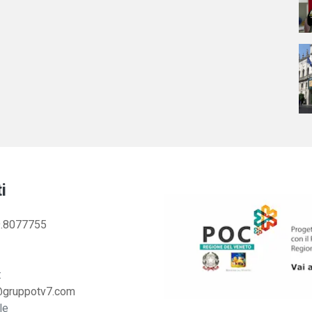
i
.8077755
:
@gruppotv7.com
le