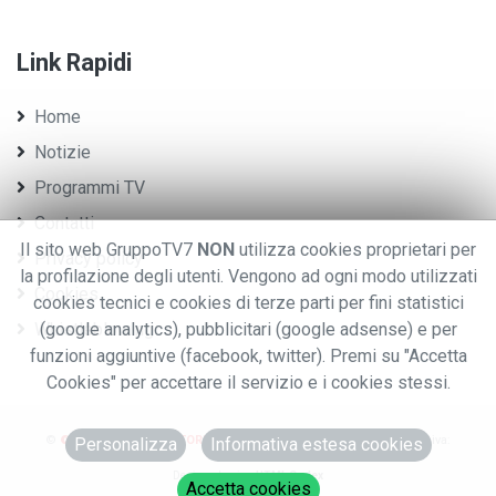
Link Rapidi
Home
Notizie
Programmi TV
Contatti
Il sito web GruppoTV7
NON
utilizza cookies proprietari per
Privacy policy
la profilazione degli utenti. Vengono ad ogni modo utilizzati
Cookies
cookies tecnici e cookies di terze parti per fini statistici
Whistleblowing
(google analytics), pubblicitari (google adsense) e per
funzioni aggiuntive (facebook, twitter). Premi su "Accetta
Cookies" per accettare il servizio e i cookies stessi.
©
© 2020 GRUPPO EDITORIALE TV7.
.TUTTI I DIRITTI RISERVATI. - P.iva:
Personalizza
Informativa estesa cookies
0076970028
Designed using
HTML Codex
Accetta cookies