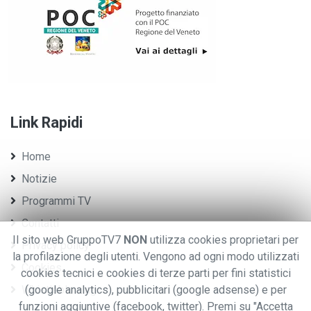
Link Rapidi
Home
Notizie
Programmi TV
Contatti
Il sito web GruppoTV7
NON
utilizza cookies proprietari per
Privacy policy
la profilazione degli utenti. Vengono ad ogni modo utilizzati
Cookies
cookies tecnici e cookies di terze parti per fini statistici
Whistleblowing
(google analytics), pubblicitari (google adsense) e per
funzioni aggiuntive (facebook, twitter). Premi su "Accetta