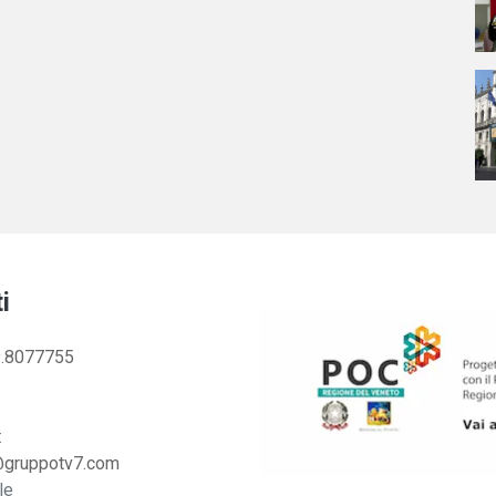
i
.8077755
:
@gruppotv7.com
le