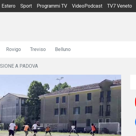
Estero
Sport
Programmi TV
VideoPodcast
TV7 Veneto
Rovigo
Treviso
Belluno
USIONE A PADOVA