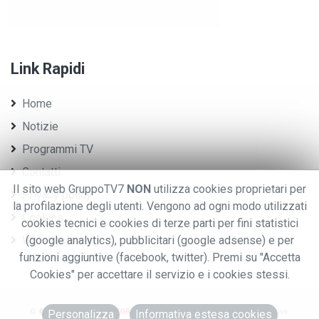
Link Rapidi
Home
Notizie
Programmi TV
Contatti
Il sito web GruppoTV7
NON
utilizza cookies proprietari per
Privacy policy
la profilazione degli utenti. Vengono ad ogni modo utilizzati
Cookies
cookies tecnici e cookies di terze parti per fini statistici
Whistleblowing
(google analytics), pubblicitari (google adsense) e per
funzioni aggiuntive (facebook, twitter). Premi su "Accetta
Cookies" per accettare il servizio e i cookies stessi.
©
© 2020 GRUPPO EDITORIALE TV7.
.TUTTI I DIRITTI RISERVATI. - P.iva:
Personalizza
Informativa estesa cookies