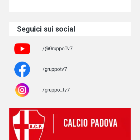
Seguici sui social
/@GruppoTv7
/gruppotv7
/gruppo_tv7