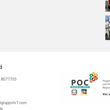
i
.8077755
:
@gruppotv7.com
le