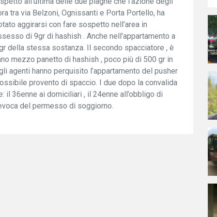
ispetto all’ultima delle due piaghe che l’azione degli
ora tra via Belzoni, Ognissanti e Porta Portello, ha
otato aggirarsi con fare sospetto nell’area in
ossesso di 9gr di hashish . Anche nell’appartamento a
gr della stessa sostanza. Il secondo spacciatore , è
o mezzo panetto di hashish , poco più di 500 gr in
gli agenti hanno perquisito l’appartamento del pusher
ossibile provento di spaccio. I due dopo la convalida
 il 36enne ai domiciliari , il 24enne all’obbligo di
a revoca del permesso di soggiorno.