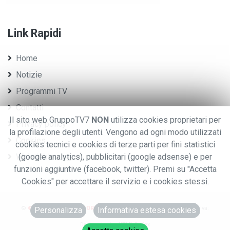
Link Rapidi
Home
Notizie
Programmi TV
Contatti
Il sito web GruppoTV7
NON
utilizza cookies proprietari per
Privacy policy
la profilazione degli utenti. Vengono ad ogni modo utilizzati
Cookies
cookies tecnici e cookies di terze parti per fini statistici
Whistleblowing
(google analytics), pubblicitari (google adsense) e per
funzioni aggiuntive (facebook, twitter). Premi su "Accetta
Cookies" per accettare il servizio e i cookies stessi.
©
© 2020 GRUPPO EDITORIALE TV7.
.TUTTI I DIRITTI RISERVATI. - P.iva:
Personalizza
Informativa estesa cookies
0076970028
Designed using
HTML Codex