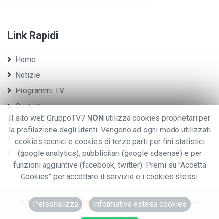
Link Rapidi
Home
Notizie
Programmi TV
Contatti
Il sito web GruppoTV7
NON
utilizza cookies proprietari per
Privacy policy
la profilazione degli utenti. Vengono ad ogni modo utilizzati
Cookies
cookies tecnici e cookies di terze parti per fini statistici
Whistleblowing
(google analytics), pubblicitari (google adsense) e per
funzioni aggiuntive (facebook, twitter). Premi su "Accetta
Cookies" per accettare il servizio e i cookies stessi.
©
© 2020 GRUPPO EDITORIALE TV7.
.TUTTI I DIRITTI RISERVATI. - P.iva:
Personalizza
Informativa estesa cookies
0076970028
Designed using
HTML Codex