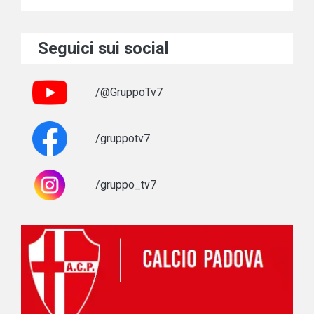
Seguici sui social
/@GruppoTv7
/gruppotv7
/gruppo_tv7