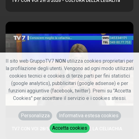
TV7 CON VOI 29/5/2026 - CULTURA DELLA LEGALITà
Il sito web GruppoTV7
NON
utilizza cookies proprietari per
la profilazione degli utenti. Vengono ad ogni modo utilizzati
cookies tecnici e cookies di terze parti per fini statistici
(google analytics), pubblicitari (google adsense) e per
funzioni aggiuntive (facebook, twitter). Premi su "Accetta
Cookies" per accettare il servizio e i cookies stessi.
Personalizza
Informativa estesa cookies
Accetta cookies
TV7 CON VOI 28/5/2026 - CONOSCERE LA CELIACHIA