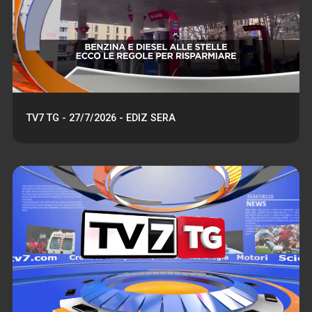
TV7 TG - 27/7/2026 - EDIZ SERA