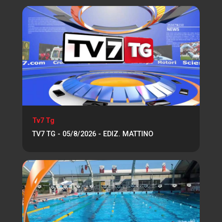
Tv7 Tg
TV7 TG - 05/8/2026 - EDIZ. MATTINO