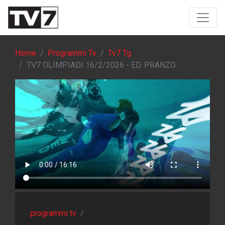
Home
Programmi Tv
Tv7 Tg
TV7 OLIMPIADI 16/2/2026 - ED. PRANZO
programmi tv
/