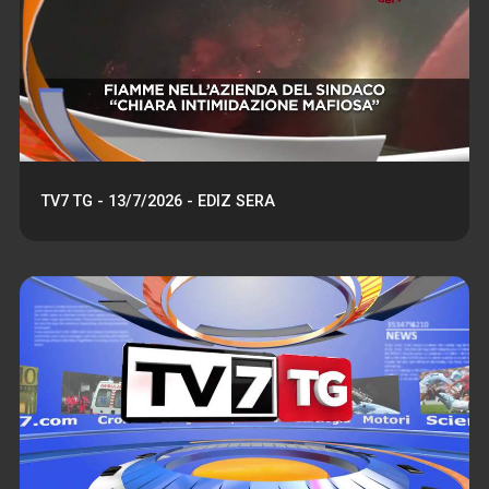
TV7 TG - 13/7/2026 - EDIZ SERA