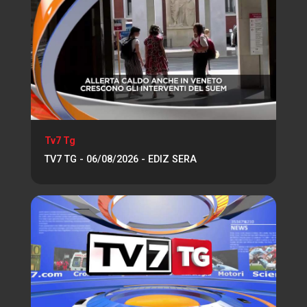
Tv7 Tg
TV7 TG - 06/08/2026 - EDIZ SERA