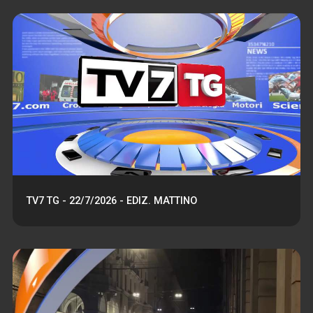
TV7 TG - 22/7/2026 - EDIZ. MATTINO