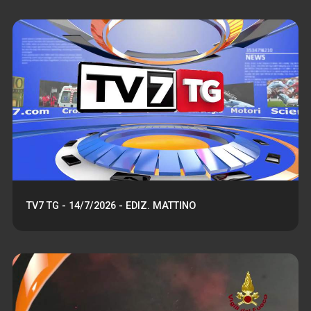
TV7 TG - 14/7/2026 - EDIZ. MATTINO