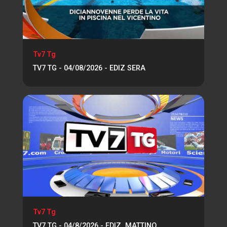
Tv7 Tg
TV7 TG - 04/08/2026 - EDIZ SERA
Tv7 Tg
TV7 TG - 04/8/2026 - EDIZ. MATTINO