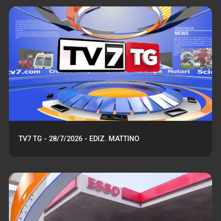
TV7 TG - 28/7/2026 - EDIZ. MATTINO