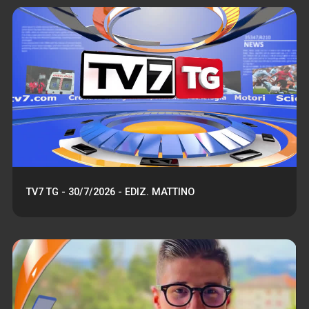
TV7 TG - 30/7/2026 - EDIZ. MATTINO