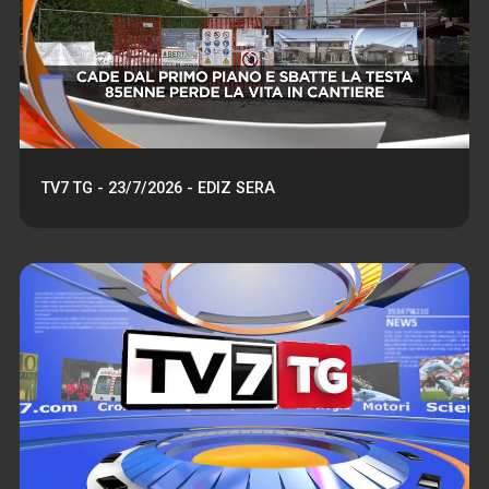
TV7 TG - 23/7/2026 - EDIZ SERA