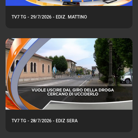
TV7 TG - 29/7/2026 - EDIZ. MATTINO
TV7 TG - 28/7/2026 - EDIZ SERA