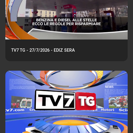
TV7 TG - 27/7/2026 - EDIZ SERA