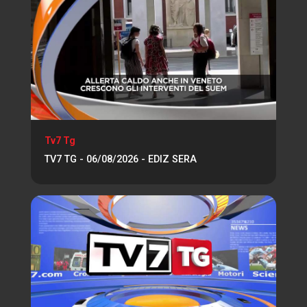
Tv7 Tg
TV7 TG - 06/08/2026 - EDIZ SERA