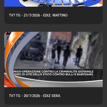
TV7 TG - 21/7/2026 - EDIZ. MATTINO
TV7 TG - 20/7/2026 - EDIZ SERA