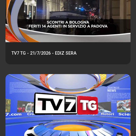
TV7 TG - 21/7/2026 - EDIZ SERA