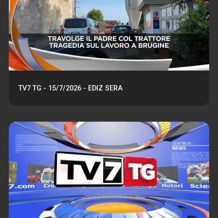
TV7 TG - 15/7/2026 - EDIZ SERA