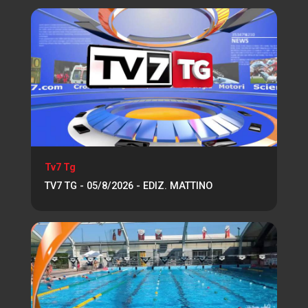
Tv7 Tg
TV7 TG - 05/8/2026 - EDIZ. MATTINO