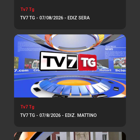
Tv7 Tg
TV7 TG - 07/08/2026 - EDIZ SERA
Tv7 Tg
TV7 TG - 07/8/2026 - EDIZ. MATTINO