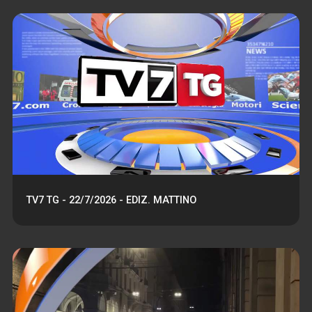
TV7 TG - 22/7/2026 - EDIZ. MATTINO