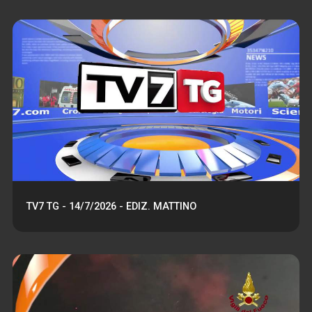
TV7 TG - 14/7/2026 - EDIZ. MATTINO