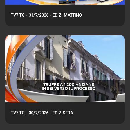
TV7 TG - 31/7/2026 - EDIZ. MATTINO
TV7 TG - 30/7/2026 - EDIZ SERA