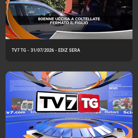
TV7 TG - 31/07/2026 - EDIZ SERA