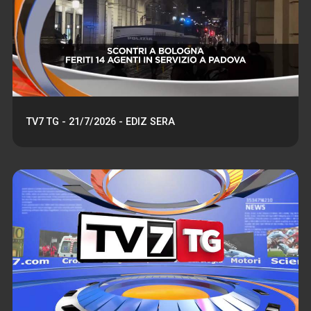
TV7 TG - 21/7/2026 - EDIZ SERA