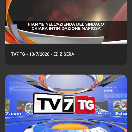
TV7 TG - 13/7/2026 - EDIZ SERA