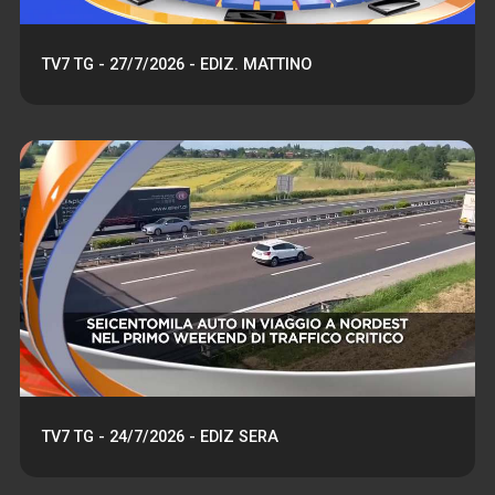
TV7 TG - 27/7/2026 - EDIZ. MATTINO
TV7 TG - 24/7/2026 - EDIZ SERA