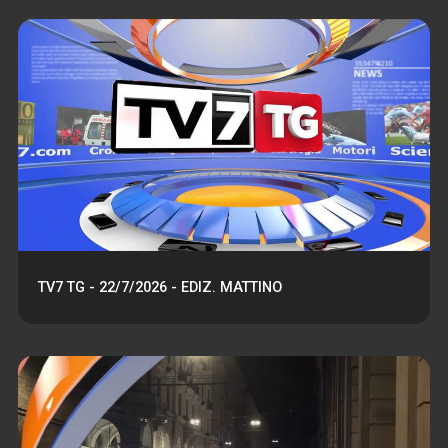
TV7 TG - 22/7/2026 - EDIZ. MATTINO