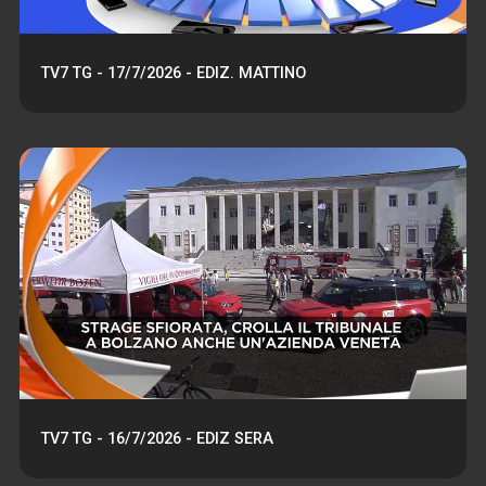
TV7 TG - 17/7/2026 - EDIZ. MATTINO
TV7 TG - 16/7/2026 - EDIZ SERA