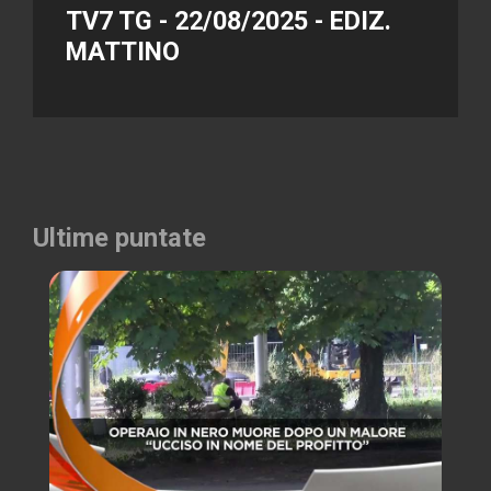
TV7 TG - 22/08/2025 - EDIZ.
MATTINO
Ultime puntate