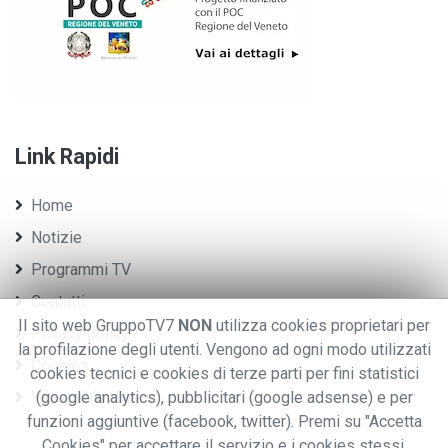
Link Rapidi
Home
Notizie
Programmi TV
Contatti
Il sito web GruppoTV7
NON
utilizza cookies proprietari per
Privacy policy
la profilazione degli utenti. Vengono ad ogni modo utilizzati
Cookies
cookies tecnici e cookies di terze parti per fini statistici
Whistleblowing
(google analytics), pubblicitari (google adsense) e per
funzioni aggiuntive (facebook, twitter). Premi su "Accetta
Cookies" per accettare il servizio e i cookies stessi.