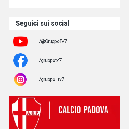
Seguici sui social
/@GruppoTv7
/gruppotv7
/gruppo_tv7