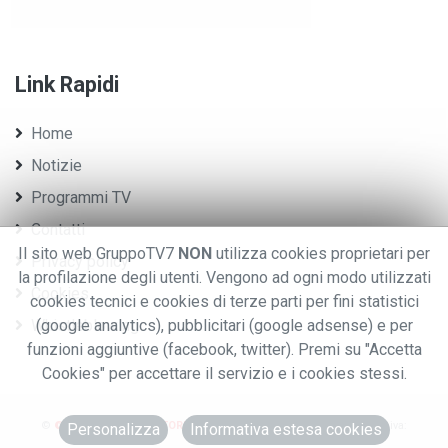
Link Rapidi
Home
Notizie
Programmi TV
Contatti
Il sito web GruppoTV7
NON
utilizza cookies proprietari per
Privacy policy
la profilazione degli utenti. Vengono ad ogni modo utilizzati
Cookies
cookies tecnici e cookies di terze parti per fini statistici
Whistleblowing
(google analytics), pubblicitari (google adsense) e per
funzioni aggiuntive (facebook, twitter). Premi su "Accetta
Cookies" per accettare il servizio e i cookies stessi.
©
© 2020 GRUPPO EDITORIALE TV7.
.TUTTI I DIRITTI RISERVATI. - P.iva:
Personalizza
Informativa estesa cookies
0076970028