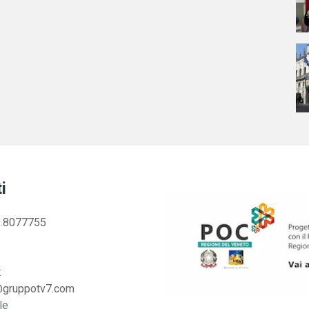
i
.8077755
:
@gruppotv7.com
le