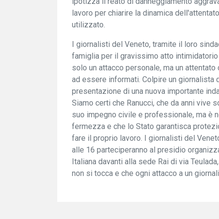
ipotizza il reato di danneggiamento aggrava
lavoro per chiarire la dinamica dell'attentat
utilizzato.
I giornalisti del Veneto, tramite il loro sin
famiglia per il gravissimo atto intimidatorio
solo un attacco personale, ma un attentato dir
ad essere informati. Colpire un giornalista d
presentazione di una nuova importante indagi
Siamo certi che Ranucci, che da anni vive sot
suo impegno civile e professionale, ma è ne
fermezza e che lo Stato garantisca protezion
fare il proprio lavoro. I giornalisti del Ven
alle 16 parteciperanno al presidio organiz
Italiana davanti alla sede Rai di via Teulada
non si tocca e che ogni attacco a un giornal