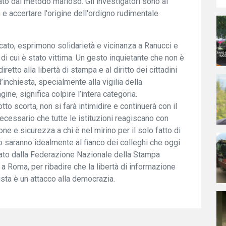
to dal metodo mafioso. Gli investigatori sono al
o e accertare l'origine dell'ordigno rudimentale
dacato, esprimono solidarietà e vicinanza a Ranucci e
 di cui è stato vittima. Un gesto inquietante che non è
etto alla libertà di stampa e al diritto dei cittadini
’inchiesta, specialmente alla vigilia della
ne, significa colpire l’intera categoria.
to scorta, non si farà intimidire e continuerà con il
cessario che tutte le istituzioni reagiscano con
e e sicurezza a chi è nel mirino per il solo fatto di
eto saranno idealmente al fianco dei colleghi che oggi
zato dalla Federazione Nazionale della Stampa
, a Roma, per ribadire che la libertà di informazione
ista è un attacco alla democrazia.