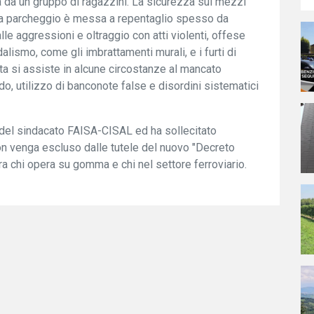
ta da un gruppo di ragazzini. La sicurezza sui mezzi
te a parcheggio è messa a repentaglio spesso da
lle aggressioni e oltraggio con atti violenti, offese
alismo, come gli imbrattamenti murali, e i furti di
ta si assiste in alcune circostanze al mancato
do, utilizzo di banconote false e disordini sistematici
 del sindacato FAISA-CISAL ed ha sollecitato
non venga escluso dalle tutele del nuovo "Decreto
ra chi opera su gomma e chi nel settore ferroviario.