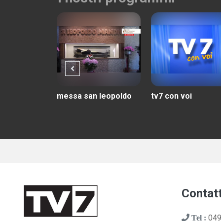
 risponde
messa san leopoldo
tv7 con voi
Contatt
049
Tel :