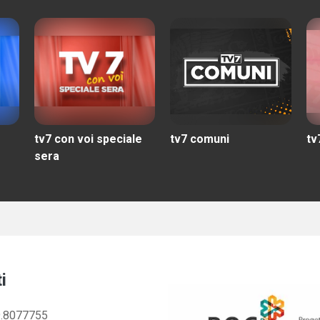
tv7 con voi speciale
tv7 comuni
tv
sera
i
.8077755