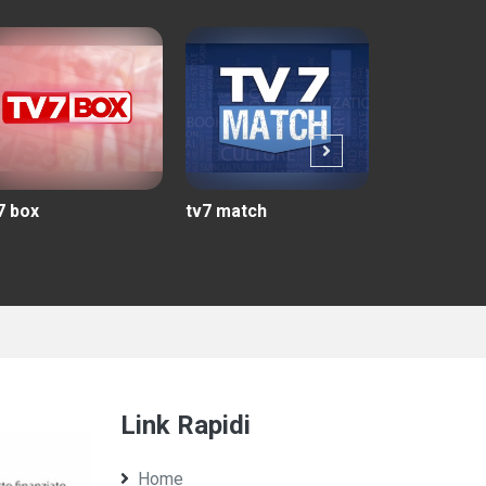
7 box
tv7 match
tuttincamp
Link Rapidi
Home