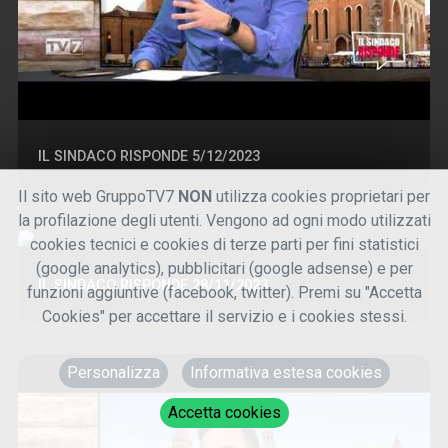
IL SINDACO RISPONDE 5/12/2023
Il sito web GruppoTV7
NON
utilizza cookies proprietari per
la profilazione degli utenti. Vengono ad ogni modo utilizzati
cookies tecnici e cookies di terze parti per fini statistici
(google analytics), pubblicitari (google adsense) e per
IL SINDACO RISPONDE 28/11/2023
funzioni aggiuntive (facebook, twitter). Premi su "Accetta
Cookies" per accettare il servizio e i cookies stessi.
Personalizza
Informativa estesa cookies
Accetta cookies