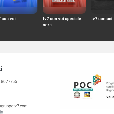
tv7 con voi speciale
tv7 comuni
tv
sera
i
.8077755
:
@gruppotv7.com
le