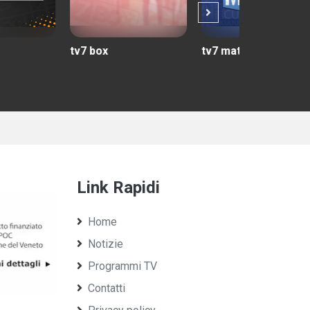
7 box
tv7 match
tuttincamp
Link Rapidi
Home
Notizie
Programmi TV
Contatti