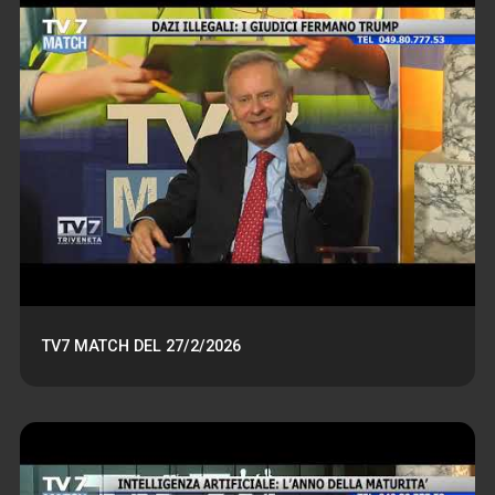
TV7 MATCH DEL 27/2/2026