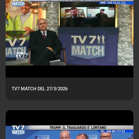
TV7 MATCH DEL 27/3/2026