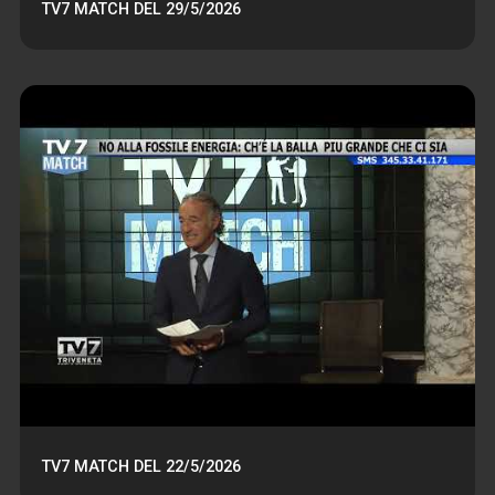
TV7 MATCH DEL 29/5/2026
TV7 MATCH DEL 22/5/2026