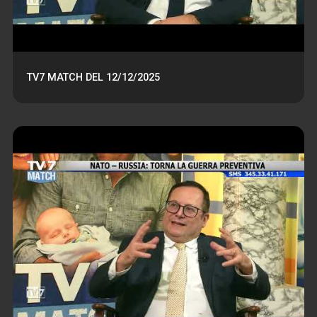
TV7 MATCH DEL 12/12/2025