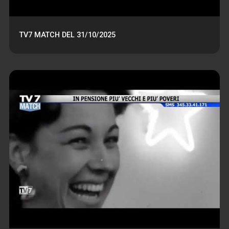
TV7 MATCH DEL 31/10/2025