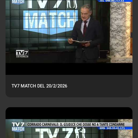
TV7 MATCH DEL 20/2/2026