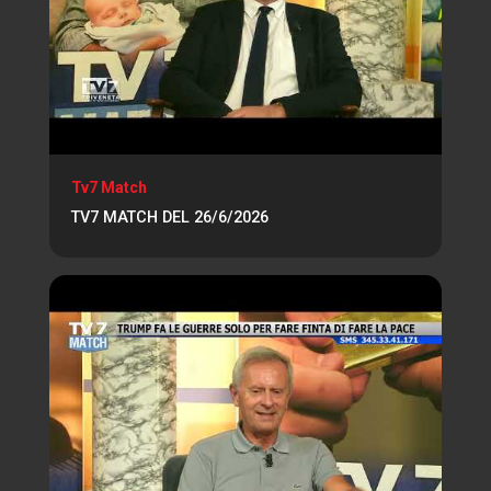
Tv7 Match
TV7 MATCH DEL 26/6/2026