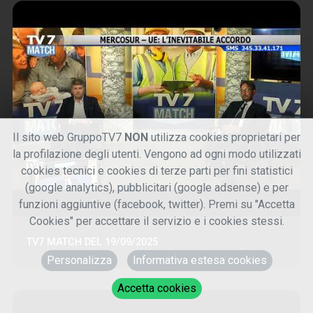
Il sito web GruppoTV7
NON
utilizza cookies proprietari per
la profilazione degli utenti. Vengono ad ogni modo utilizzati
cookies tecnici e cookies di terze parti per fini statistici
(google analytics), pubblicitari (google adsense) e per
funzioni aggiuntive (facebook, twitter). Premi su "Accetta
Cookies" per accettare il servizio e i cookies stessi.
TV7 MATCH DEL 19/09/2025
Personalizza
Informativa estesa cookies
Accetta cookies