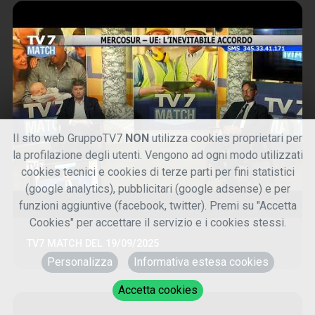
Il sito web GruppoTV7
NON
utilizza cookies proprietari per
la profilazione degli utenti. Vengono ad ogni modo utilizzati
cookies tecnici e cookies di terze parti per fini statistici
(google analytics), pubblicitari (google adsense) e per
funzioni aggiuntive (facebook, twitter). Premi su "Accetta
Cookies" per accettare il servizio e i cookies stessi.
TV7 MATCH DEL 19/09/2025
Personalizza
Informativa estesa cookies
Accetta cookies