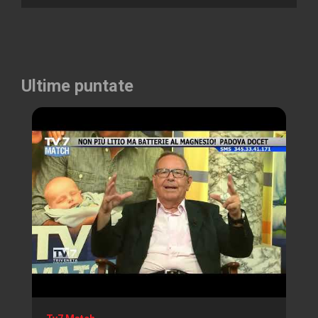
Ultime puntate