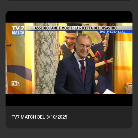
TV7 MATCH DEL 3/10/2025