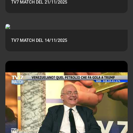
TV7 MATCH DEL 21/11/2025
TV7 MATCH DEL 14/11/2025