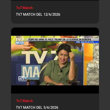
Tv7 Match
TV7 MATCH DEL 12/6/2026
Tv7 Match
TV7 MATCH DEL 5/6/2026