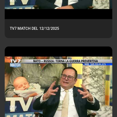
TV7 MATCH DEL 12/12/2025