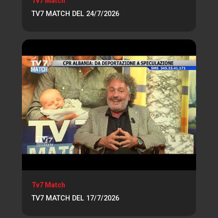
Tv7 Match
TV7 MATCH DEL 24/7/2026
Tv7 Match
TV7 MATCH DEL 17/7/2026