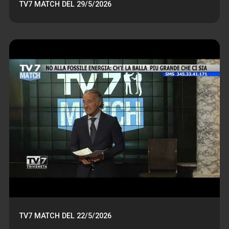
TV7 MATCH DEL 29/5/2026
TV7 MATCH DEL 22/5/2026