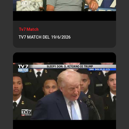
Tv7 Match
TV7 MATCH DEL 19/6/2026