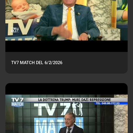
TV7 MATCH DEL 6/2/2026