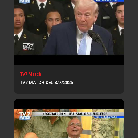
Tv7 Match
TV7 MATCH DEL 3/7/2026