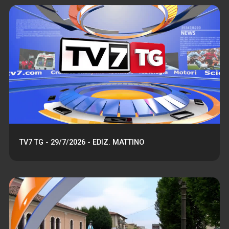
TV7 TG - 29/7/2026 - EDIZ. MATTINO