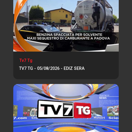
Tv7 Tg
TV7 TG - 05/08/2026 - EDIZ SERA