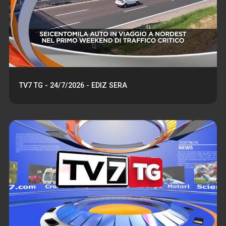
TV7 TG - 24/7/2026 - EDIZ SERA