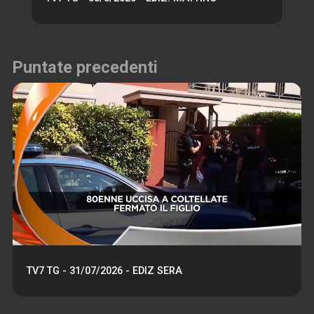
Puntate precedenti
TV7 TG - 31/07/2026 - EDIZ SERA