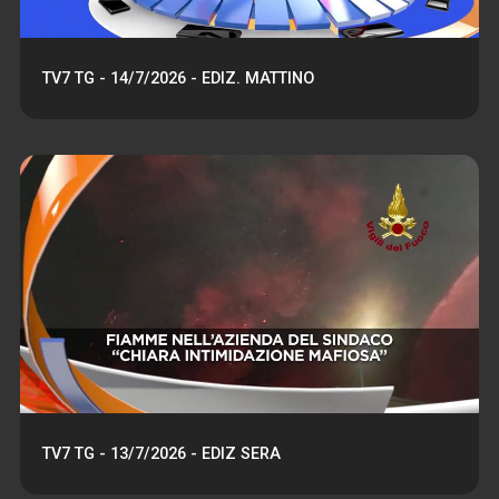
TV7 TG - 14/7/2026 - EDIZ. MATTINO
TV7 TG - 13/7/2026 - EDIZ SERA