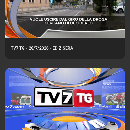
TV7 TG - 28/7/2026 - EDIZ SERA