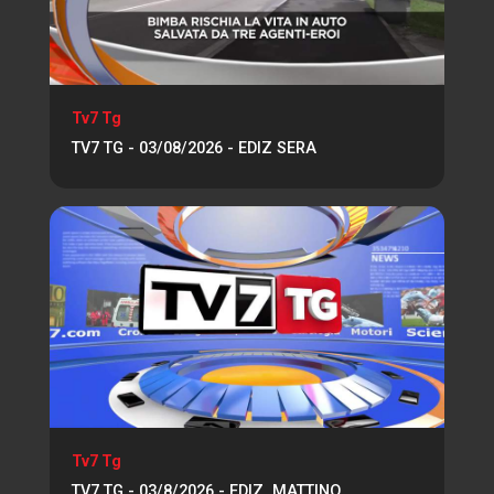
Tv7 Tg
TV7 TG - 03/08/2026 - EDIZ SERA
Tv7 Tg
TV7 TG - 03/8/2026 - EDIZ. MATTINO