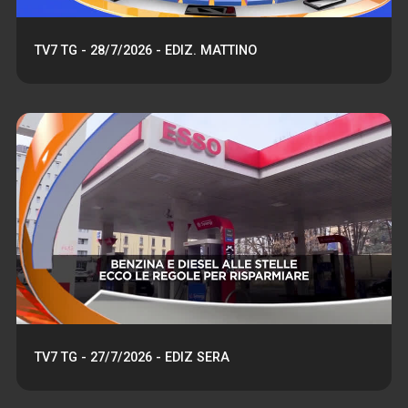
TV7 TG - 28/7/2026 - EDIZ. MATTINO
TV7 TG - 27/7/2026 - EDIZ SERA