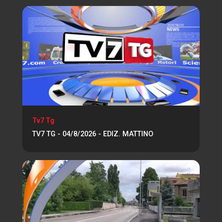
Tv7 Tg
TV7 TG - 04/8/2026 - EDIZ. MATTINO