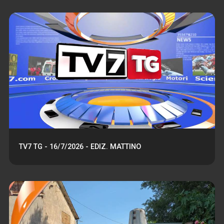
TV7 TG - 16/7/2026 - EDIZ. MATTINO