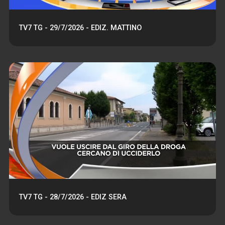
TV7 TG - 29/7/2026 - EDIZ. MATTINO
TV7 TG - 28/7/2026 - EDIZ SERA