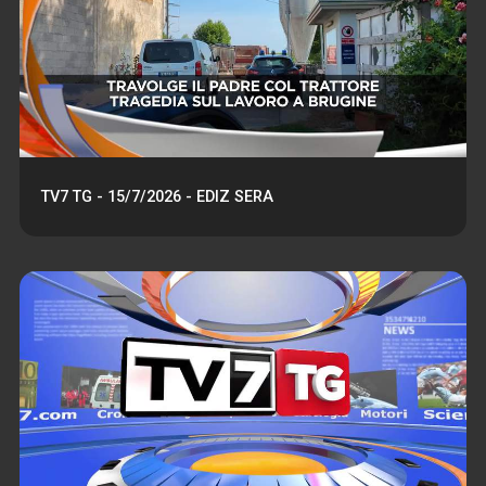
TV7 TG - 15/7/2026 - EDIZ SERA