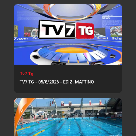
Tv7 Tg
TV7 TG - 05/8/2026 - EDIZ. MATTINO