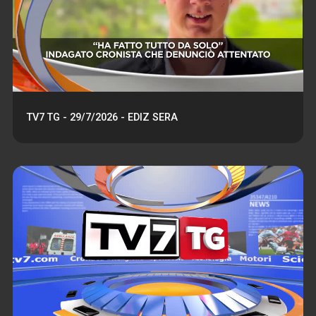
TV7 TG - 29/7/2026 - EDIZ SERA