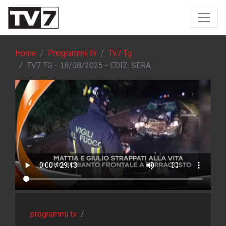
Home
Programmi Tv
Tv7 Tg
TV7 TG - 18/08/2025 - EDIZ. SERA
programmi tv
/