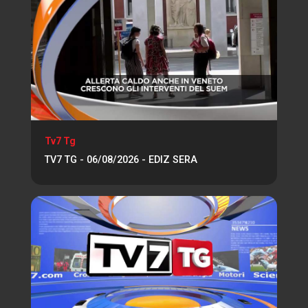
Tv7 Tg
TV7 TG - 06/08/2026 - EDIZ SERA