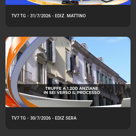
TV7 TG - 31/7/2026 - EDIZ. MATTINO
TV7 TG - 30/7/2026 - EDIZ SERA