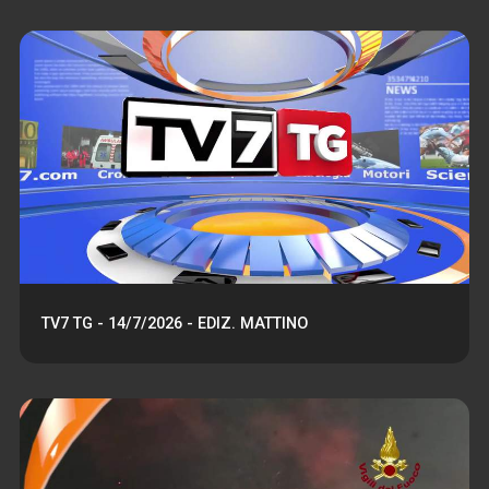
TV7 TG - 14/7/2026 - EDIZ. MATTINO