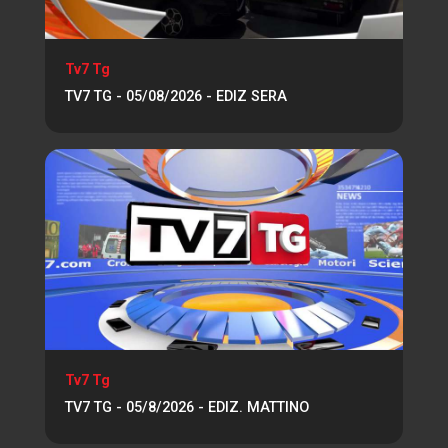
Tv7 Tg
TV7 TG - 05/08/2026 - EDIZ SERA
Tv7 Tg
TV7 TG - 05/8/2026 - EDIZ. MATTINO