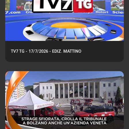
TV7 TG - 17/7/2026 - EDIZ. MATTINO