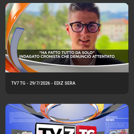
TV7 TG - 29/7/2026 - EDIZ SERA