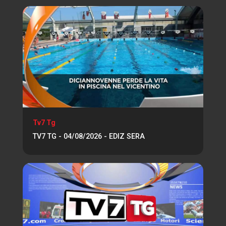
Tv7 Tg
TV7 TG - 04/08/2026 - EDIZ SERA