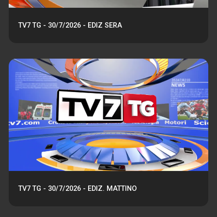
TV7 TG - 30/7/2026 - EDIZ SERA
TV7 TG - 30/7/2026 - EDIZ. MATTINO