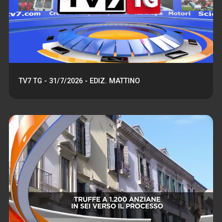
TV7 TG - 31/7/2026 - EDIZ. MATTINO