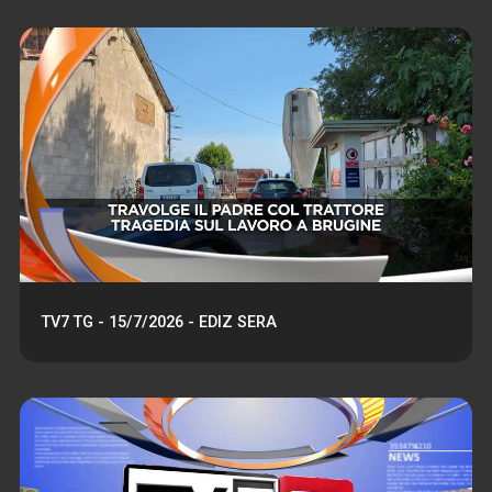
TV7 TG - 15/7/2026 - EDIZ SERA