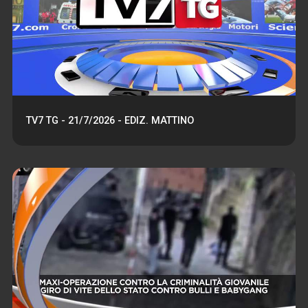
TV7 TG - 21/7/2026 - EDIZ. MATTINO