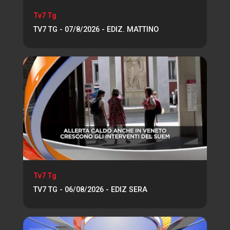
Tv7 Tg
TV7 TG - 07/8/2026 - EDIZ. MATTINO
Tv7 Tg
TV7 TG - 06/08/2026 - EDIZ SERA