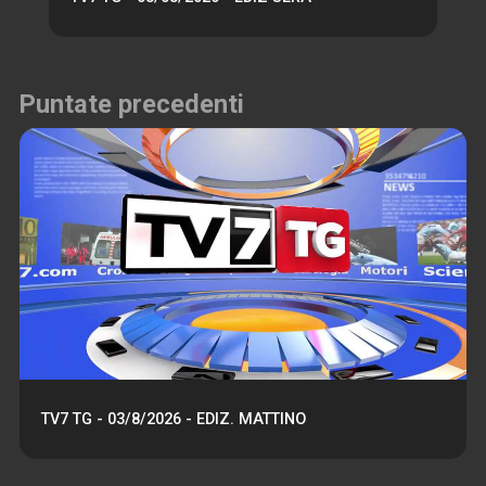
Puntate precedenti
TV7 TG - 03/8/2026 - EDIZ. MATTINO