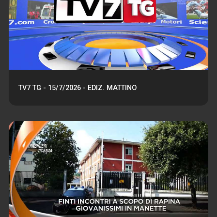
TV7 TG - 15/7/2026 - EDIZ. MATTINO