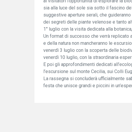
ai visitatori l’opportunità di esplorare la bi
sia alla luce del sole sia sotto il fascino del
suggestive aperture serali, che guideranno 
dei segreti delle piante velenose e tanto al
1° luglio con la visita dedicata alla botanica,
Un format di successo che verrà replicato a
e della natura non mancheranno le escursion
venerdì 3 luglio con la scoperta delle biod
venerdì 10 luglio, con la straordinaria espe
E poi gli approfondimenti dedicati all’ecolo
l’escursione sul monte Cecilia, sui Colli Eug
La rassegna si concluderà ufficialmente sab
festa che unisce grandi e piccini in un’espe