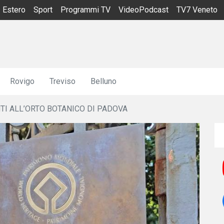
Estero
Sport
Programmi TV
VideoPodcast
TV7 Veneto
Rovigo
Treviso
Belluno
NTI ALL’ORTO BOTANICO DI PADOVA