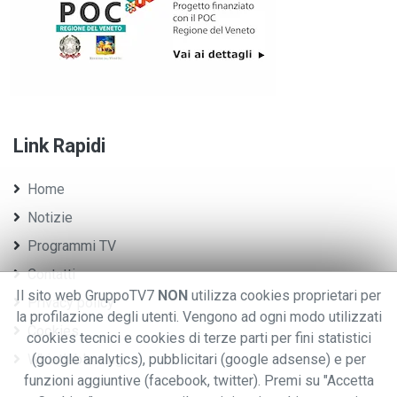
Link Rapidi
Home
Notizie
Programmi TV
Contatti
Il sito web GruppoTV7
NON
utilizza cookies proprietari per
Privacy policy
la profilazione degli utenti. Vengono ad ogni modo utilizzati
Cookies
cookies tecnici e cookies di terze parti per fini statistici
Whistleblowing
(google analytics), pubblicitari (google adsense) e per
funzioni aggiuntive (facebook, twitter). Premi su "Accetta