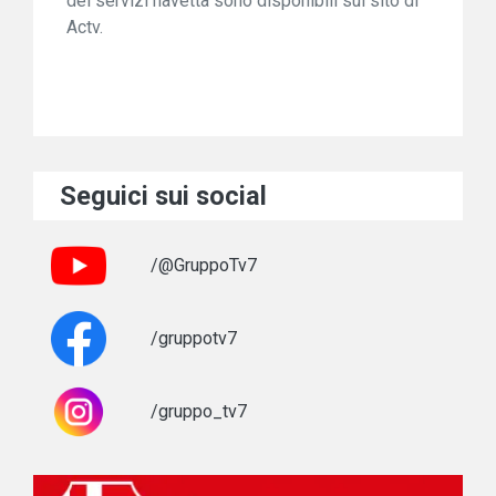
dei servizi navetta sono disponibili sul sito di
Actv.
Seguici sui social
/@GruppoTv7
/gruppotv7
/gruppo_tv7